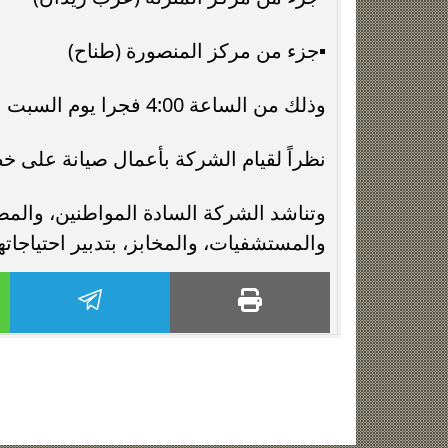
▪️جزء من مركز المنصورة (طناح)
وذلك من الساعة 4:00 فجرا يوم السبت الموافق ٢٠٢٥/١/٢٥ حتى الساعة 10:00 مساءا .
نظراً لقيام الشركة بأعمال صيانة على خط 800 مم ميت فارس/الصلاح
وتناشد الشركة السادة المواطنين، والمصا
والمستشفيات، والمخابز، بتدبير احتياجات