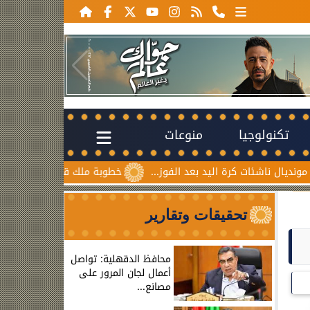
تكنولوجيا
منوعات
شئات كرة اليد بعد الفوز...
خطوبة ملك قورة ويوسف عثمان.. احت
تحقيقات وتقارير
محافظ الدقهلية: تواصل
أعمال لجان المرور على
مصانع...