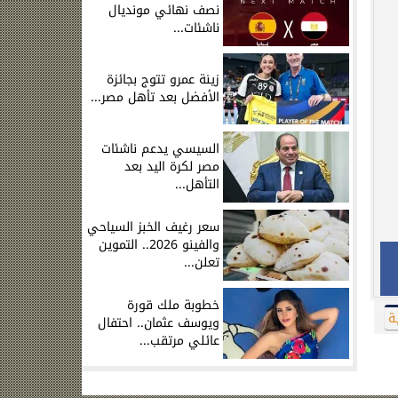
نصف نهائي مونديال
ناشئات...
زينة عمرو تتوج بجائزة
الأفضل بعد تأهل مصر...
السيسي يدعم ناشئات
مصر لكرة اليد بعد
التأهل...
سعر رغيف الخبز السياحي
والفينو 2026.. التموين
تعلن...
خطوبة ملك قورة
ة
ويوسف عثمان.. احتفال
عائلي مرتقب...