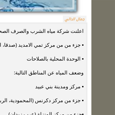
جمال الدالي
اعلنت شركة مياه الشرب والصرف الصحي با
▪️ جزء من من مركز تمي الامديد (صدقا، ا
زينة عمرو تتوج بجائزة الأفضل بعد تأهل مصر
السيسي يدعم ناش
▪️ الوحدة المحلية بالصلاحات
التاريخي لنصف نهائي مونديال...
التأهل التاري
وضعف المياه عن المناطق التالية:
▪️ مركز ومدينة بني عبيد
▪️ جزء من مركز دكرنس (المحمودية، الر
▪️جزء من مركز المنزلة (عرب زيدان)