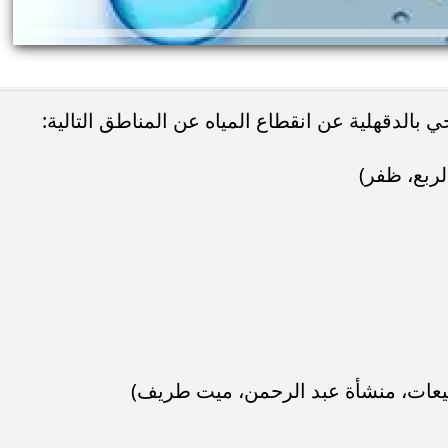
لدقهلية عن انقطاع المياه عن المناطق التالية:
لربع، ظفر)
ئات مصر لكرة اليد بعد
خطوبة ملك قورة ويوسف عثمان.. احتف
خي إلى نصف نهائي...
عائلي مرتقب في الساحل الشمالي
بيعات، منشأة عبد الرحمن، ميت طريف)