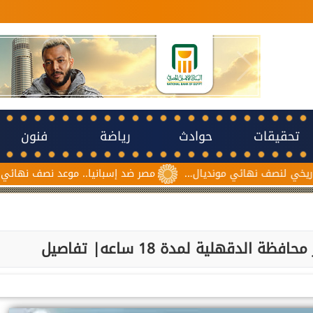
تحقيقات
حوادث
رياضة
فنون
صف نهائي مونديال...
مصر ضد إسبانيا.. موعد نصف نهائي مونديال نا
الدقهلية لمدة 18 ساعه| تفاصيل