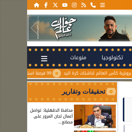
تكنولوجيا
منوعات
الم لناشئات كرة اليد
99 فرصة استثمارية من الإسكان في المدن الجديدة و204 طلبات أجنبية خلال...
تحقيقات وتقارير
محافظ الدقهلية: تواصل
أعمال لجان المرور على
مصانع...