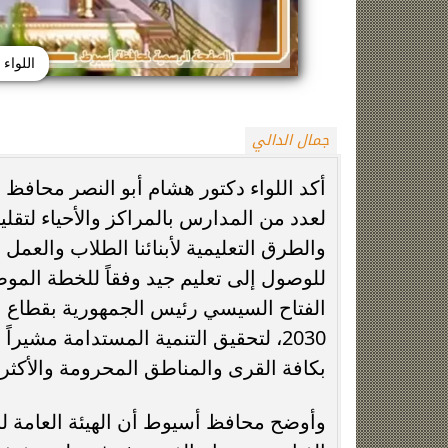
اللواء
جمال الدالي
أكد اللواء دكتور هشام أبو النصر محافظ
لعدد من المدارس بالمراكز والأحياء لتقل
وفاة خورخي ميسي والد نجم الأرجنتين بعد
صراع طويل مع المرض
ميكروباص بالسلام
والطرق التعليمية لأبنائنا الطلاب والعمل 
للوصول إلى تعليم جيد وفقاً للخطة الموضو
الفتاح السيسي رئيس الجمهورية بقطاع التعل
2030، لتحقيق التنمية المستدامة مشي
بكافة القرى والمناطق المحرومة والأكثر اح
وأوضح محافظ أسيوط أن الهيئة العامة لل