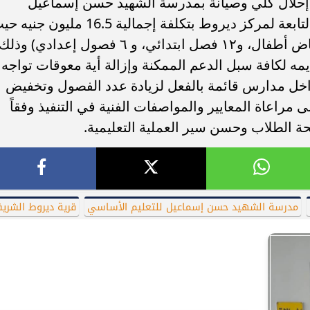
 إحلال كلي وصيانة بمدرسة الشهيد حسن إسماعيل
للتعليم الأساسي بقرية ديروط الشريف التابعة لمركز ديروط بتكلفة إجمالية 16.5 مليون 
يتم إضافة 22 فصل دراسي ( ٤ فصول رياض أطفال، و١٢ فصل ابتدائي، و ٦ فصول إعدادي) وذلك
يمه لكافة سبل الدعم الممكنة وإزالة أية معوقات تواجه
اخل مدارس قائمة بالفعل لزيادة عدد الفصول وتخفيض
 مراعاة المعايير والمواصفات الفنية في التنفيذ وفقاً
ة الطلاب وحسن سير العملية التعليمية.
مدرسة الشهيد حسن إسماعيل للتعليم الأساسي
قرية ديروط الشري