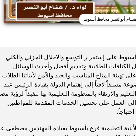
 هشام أبوالنصر محافظ أسيوط
 أسيوط على إستمرار التوسع والاحلال الجزئي والكلي
يل الكثافات الطلابية وتقديم أفضل وأحدث الوسائل
حوادث اليوم.. إصابة 6 أشخاص في انقلاب
استهداف سفينة تابعة لأدنوك بصاروخ أث
 ومصرع طالبين بالشرقية
عبورها مضيق هرمز دون إصابات
على تهيئة المناخ المناسب والجيد والآمن لأبنائنا الطلاب
عة مسبقاً لافتاً إلى إهتمام الدولة بقيادة الرئيس عبد
يم والارتقاء بالمنظومة التعليمية بها تنفيذاً لرؤية مص
راً إلى العمل على تحسين الخدمات المقدمة للمواطنين
تياجاً.
أبنية التعليمية فرع بأسيوط بقيادة المهندس مصطفى عب