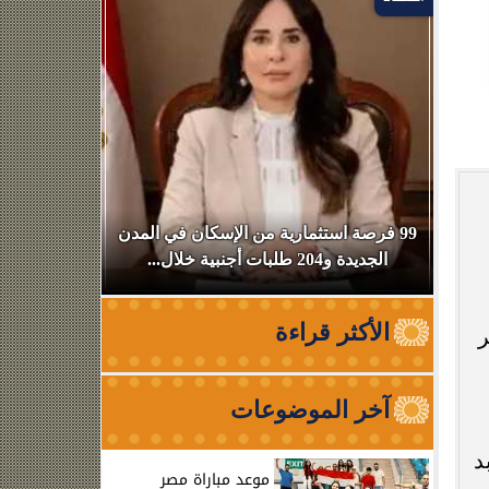
ناء
99 فرصة استثمارية من الإسكان في المدن
فيلم محمود
الجديدة و204 طلبات أجنبية خلال...
السينمات و
الأكثر قراءة
ر
آخر الموضوعات
د
موعد مباراة مصر