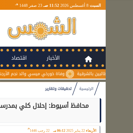
هـ
السبت
8 أغسطس 2026
11:52 صـ
23 صفر 1448
الأخبار
اقتصاد
وفاة خورخي ميسي والد نجم الأرجنتين بعد صراع ط
الرئيسية
تحقيقات وتقارير
محافظ أسيوط: إحلال كلي بمدرسة
هـ
الأربعاء
22 يناير 2025
06:12 مـ
22 رجب 1446