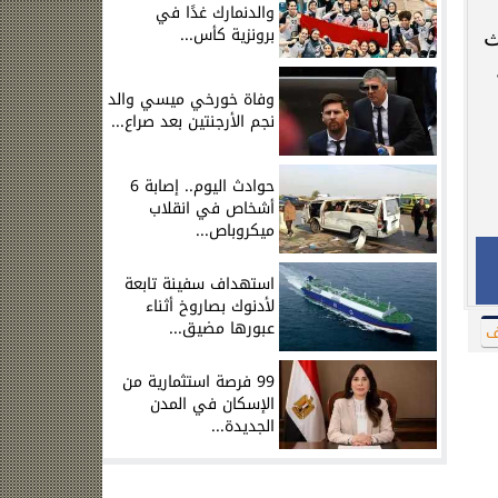
والدنمارك غدًا في
برونزية كأس...
جنيه حيث
وفاة خورخي ميسي والد
نجم الأرجنتين بعد صراع...
حوادث اليوم.. إصابة 6
أشخاص في انقلاب
ميكروباص...
استهداف سفينة تابعة
لأدنوك بصاروخ أثناء
عبورها مضيق...
ف
99 فرصة استثمارية من
الإسكان في المدن
الجديدة...