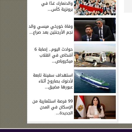
والدنمارك غدًا في
برونزية كأس...
وفاة خورخي ميسي والد
نجم الأرجنتين بعد صراع...
حوادث اليوم.. إصابة 6
أشخاص في انقلاب
ميكروباص...
استهداف سفينة تابعة
لأدنوك بصاروخ أثناء
عبورها مضيق...
99 فرصة استثمارية من
الإسكان في المدن
الجديدة...