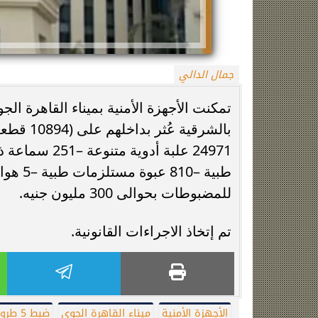
جمال الدالي
وفاة خورخي ميسي والد نجم الأرجنتين بعد
صراع طويل مع المرض
ميكروباص بالسلام
للمضبوطات بحوالى 300 مليون جنيه.
تم إتخاذ الاجراءات القانونية.
الأجهزة الأمنية
ميناء القاهرة الجوى
ضبط 5 طرود