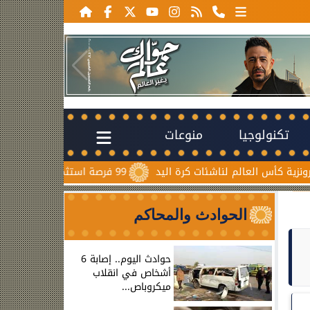
تكنولوجيا
منوعات
س العالم لناشئات كرة اليد
99 فرصة استثمارية من الإسكان في المدن الجديدة و204 طلبات أجنبية خلال...
الحوادث والمحاكم
حوادث اليوم.. إصابة 6
أشخاص في انقلاب
ميكروباص...