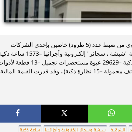
تمكنت الأجهزة الأمنية بميناء القاهرة الجوى من ضبط عدد (5 طرود) خاصين بإحدى الشركات
بالشرقية عُثر بداخلهم على (10894 قطعة "شيشة ، سجائر" إلكترونية وأجزائها –1573
24971 علبة أدوية متنوعة –251 سماعة ذكية –29629 عبوة مستحضرات تجميل –13 قطعة ل
حوادث اليوم.. إصابة 6 أشخاص في انقلاب
استهداف سفينة تابعة لأدنوك بصاروخ أث
طبية –810 عبوة مستلزمات طبية –5 هواتف محمولة –15 نظارة ذكية).. وقد قدرت القيمة المالية
 ومصرع طالبين بالشرقية
عبورها مضيق هرمز دون إصابات
الشرقية
شيشة وسجائر إلكترونية وأجزائها
ساعة ذكية