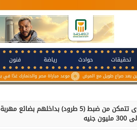
تحقيقات
حوادث
رياضة
فنون
اع طويل مع المرض
موعد مباراة مصر والدنمارك غدًا في برونزية كأ
الأجهزة الأمنية بميناء القاهرة الجوى تتمكن من ضبط (5 طرود) بداخلهم بضائع مهربة
ليون جنيه