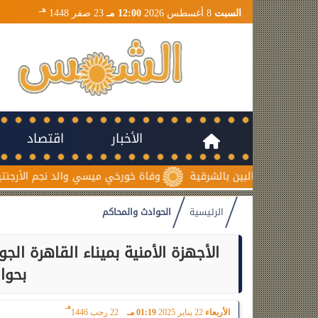
هـ
السبت
8 أغسطس 2026
12:00 مـ
23 صفر 1448
الأخبار
اقتصاد
وفاة خورخي ميسي والد نجم الأرجنتين بعد صر
الرئيسية
الحوادث والمحاكم
بحوالى 300 م
هـ
الأربعاء
22 يناير 2025
01:19 مـ
22 رجب 1446