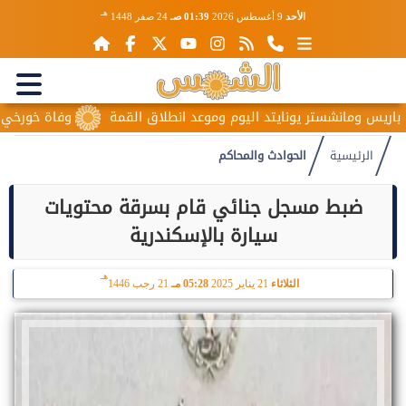
هـ
الأحد
9 أغسطس 2026
01:39 صـ
24 صفر 1448
اريس ومانشستر يونايتد اليوم وموعد انطلاق القمة
وفاة خورخي ميسي
الرئيسية
الحوادث والمحاكم
ضبط مسجل جنائي قام بسرقة محتويات
سيارة بالإسكندرية
هـ
الثلاثاء
21 يناير 2025
05:28 مـ
21 رجب 1446