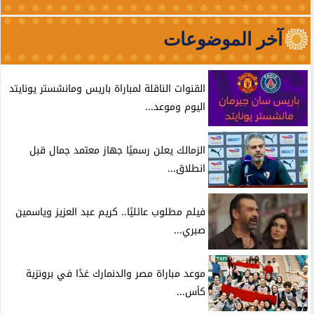
آخر الموضوعات
القنوات الناقلة لمباراة باريس ومانشستر يونايتد
اليوم وموعد...
الزمالك يعلن رسميًا جهاز معتمد جمال قبل
انطلاق...
فيلم مطلوب عائليًا.. كريم عبد العزيز وياسمين
صبري...
موعد مباراة مصر والدنمارك غدًا في برونزية
كأس...