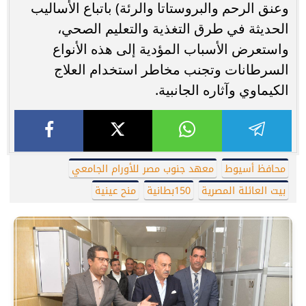
وعنق الرحم والبروستاتا والرئة) باتباع الأساليب
الحديثة في طرق التغذية والتعليم الصحي،
واستعرض الأسباب المؤدية إلى هذه الأنواع
السرطانات وتجنب مخاطر استخدام العلاج
الكيماوي وآثاره الجانبية.
محافظ أسيوط
معهد جنوب مصر للأورام الجامعي
بيت العائلة المصرية
150بطانية
منح عينية