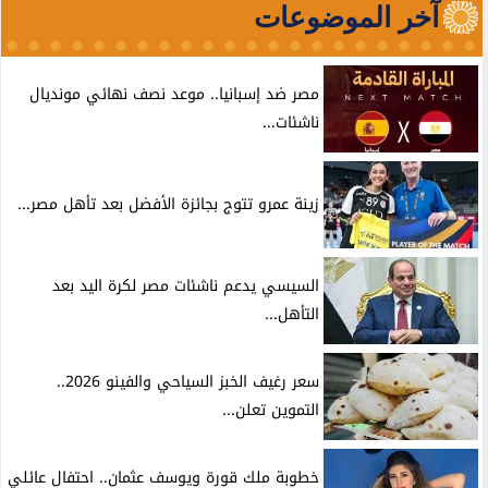
آخر الموضوعات
مصر ضد إسبانيا.. موعد نصف نهائي مونديال
ناشئات...
زينة عمرو تتوج بجائزة الأفضل بعد تأهل مصر...
السيسي يدعم ناشئات مصر لكرة اليد بعد
التأهل...
سعر رغيف الخبز السياحي والفينو 2026..
التموين تعلن...
خطوبة ملك قورة ويوسف عثمان.. احتفال عائلي