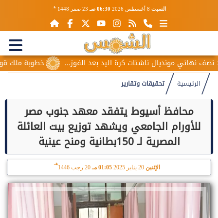
هـ
السبت
8 أغسطس 2026
06:30 صـ
23 صفر 1448
ونديال ناشئات كرة اليد بعد الفوز...
خطوبة ملك قورة ويوسف عثم
الرئيسية
تحقيقات وتقارير
محافظ أسيوط يتفقد معهد جنوب مصر
للأورام الجامعي ويشهد توزيع بيت العائلة
المصرية لـ 150بطانية ومنح عينية
هـ
الإثنين
20 يناير 2025
01:05 مـ
20 رجب 1446