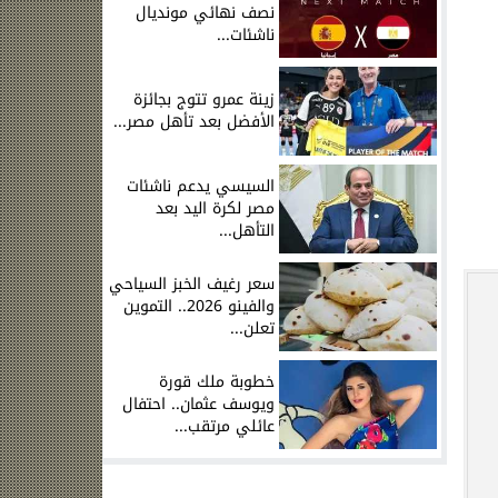
نصف نهائي مونديال
ناشئات...
زينة عمرو تتوج بجائزة
الأفضل بعد تأهل مصر...
السيسي يدعم ناشئات
مصر لكرة اليد بعد
التأهل...
سعر رغيف الخبز السياحي
والفينو 2026.. التموين
تعلن...
خطوبة ملك قورة
ويوسف عثمان.. احتفال
عائلي مرتقب...