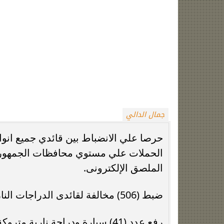
جمال الدالي
حرصا علي الانضباط بين قائدي جميع انواع
الملصق الإلكترونى.
ضبط (506) مخالفة لقائدى الدراجات النارية لعدم إرتداء الخوذة.
رفع عدد (41) سيارة ودراجة نارية متروكة ومتهالكة من الشوارع.