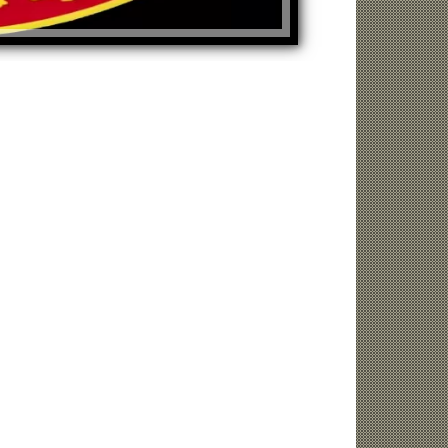
زينة عمرو تتوج بجائزة الأفضل بعد تأهل مصر
السيسي يدعم ناش
التاريخي لنصف نهائي مونديال...
التأهل التاري