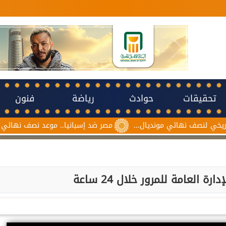
تحقيقات
حوادث
رياضة
فنون
نصف نهائي مونديال...
مصر ضد إسبانيا.. موعد نصف نهائي مونديال ن
 العامة للمرور خلال 24 ساعة