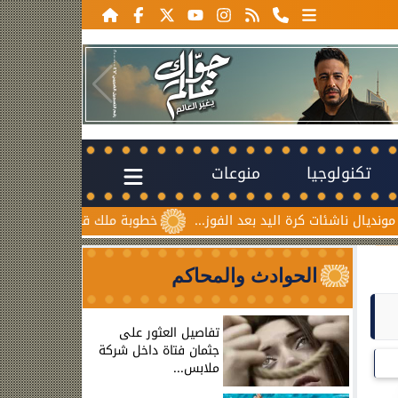
تكنولوجيا
منوعات
اشئات كرة اليد بعد الفوز...
خطوبة ملك قورة ويوسف عثمان.. اح
الحوادث والمحاكم
تفاصيل العثور على
جثمان فتاة داخل شركة
ملابس...