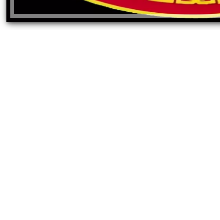
ئات مصر لكرة اليد بعد
خطوبة ملك قورة ويوسف عثمان.. احتف
خي إلى نصف نهائي...
عائلي مرتقب في الساحل الشمالي