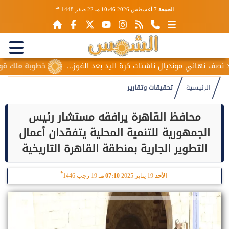
هـ
الجمعة
7 أغسطس 2026
10:46 مـ
22 صفر 1448
ئي مونديال ناشئات كرة اليد بعد الفوز...
خطوبة ملك قورة ويوسف
الرئيسية
تحقيقات وتقارير
محافظ القاهرة يرافقه مستشار رئيس
الجمهورية للتنمية المحلية يتفقدان أعمال
التطوير الجارية بمنطقة القاهرة التاريخية
هـ
الأحد
19 يناير 2025
07:10 مـ
19 رجب 1446