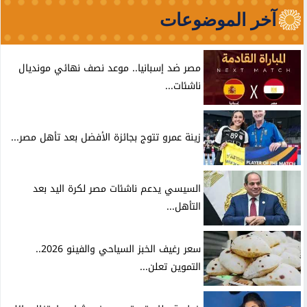
آخر الموضوعات
مصر ضد إسبانيا.. موعد نصف نهائي مونديال
ناشئات...
زينة عمرو تتوج بجائزة الأفضل بعد تأهل مصر...
السيسي يدعم ناشئات مصر لكرة اليد بعد
التأهل...
سعر رغيف الخبز السياحي والفينو 2026..
التموين تعلن...