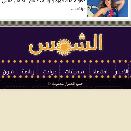
خطوبة ملك قورة ويوسف عثمان.. احتفال عائلي
مرتقب...
الأخبار
اقتصاد
تحقيقات
حوادث
رياضة
فنون
جميع الحقوق محفوظة ©
تكنولوجيا
منوعات
مرأة
العالم
سوشيال
فتاوى
بأقلامهم
سياسة الخصوصية
اتصل بنا