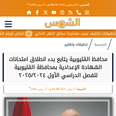
هـ
الخميس
6 أغسطس 2026
06:56 صـ
21 صفر 1448
قات تكشف سبب مشاجرة سائق النقل الذكي
أعراض أورام المبيض ا
الرئيسية
تحقيقات وتقارير
محافظ القليوبية يتابع بدء انطلاق امتحانات
الشهادة الإعدادية بمحافظة القليوبية
للفصل الدراسي الأول ٢٠٢٥/٢٠٢٤
هـ
الجمعة
17 يناير 2025
11:38 مـ
17 رجب 1446