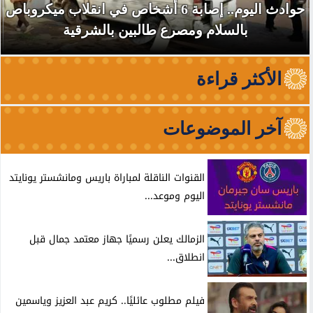
حوادث اليوم.. إصابة 6 أشخاص في انقلاب ميكروباص
بالسلام ومصرع طالبين بالشرقية
الأكثر قراءة
آخر الموضوعات
القنوات الناقلة لمباراة باريس ومانشستر يونايتد
اليوم وموعد...
الزمالك يعلن رسميًا جهاز معتمد جمال قبل
انطلاق...
فيلم مطلوب عائليًا.. كريم عبد العزيز وياسمين