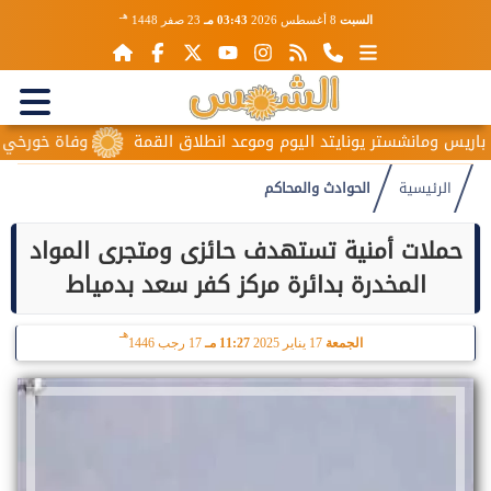
هـ
السبت
8 أغسطس 2026
03:43 مـ
23 صفر 1448
يس ومانشستر يونايتد اليوم وموعد انطلاق القمة
وفاة خورخي ميسي 
الرئيسية
الحوادث والمحاكم
حملات أمنية تستهدف حائزى ومتجرى المواد
المخدرة بدائرة مركز كفر سعد بدمياط
هـ
الجمعة
17 يناير 2025
11:27 مـ
17 رجب 1446