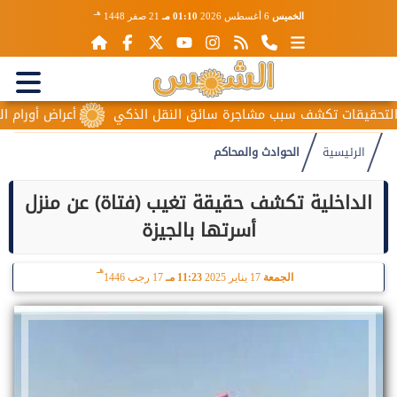
هـ
الخميس
6 أغسطس 2026
01:10 مـ
21 صفر 1448
قيقات تكشف سبب مشاجرة سائق النقل الذكي
أعراض أورام المبيض
الرئيسية
الحوادث والمحاكم
الداخلية تكشف حقيقة تغيب (فتاة) عن منزل
أسرتها بالجيزة
هـ
الجمعة
17 يناير 2025
11:23 مـ
17 رجب 1446