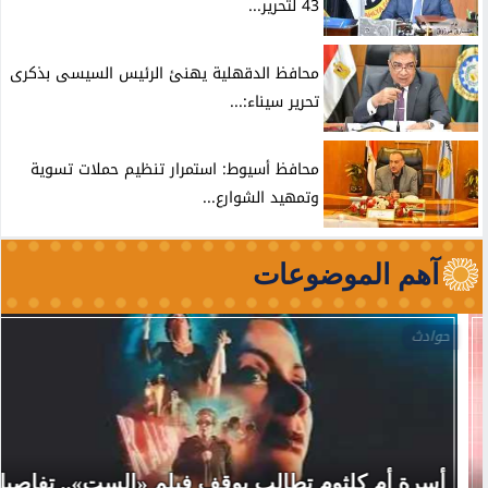
43 لتحرير...
محافظ الدقهلية يهنئ الرئيس السيسى بذكرى
تحرير سيناء:...
محافظ أسيوط: استمرار تنظيم حملات تسوية
وتمهيد الشوارع...
آهم الموضوعات
حوادث
أسرة أم كلثوم تطالب بوقف فيلم «الست».. تفاصيل