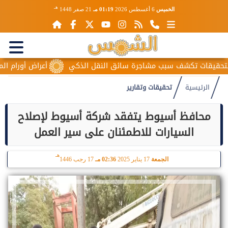
هـ
الخميس
6 أغسطس 2026
01:19 مـ
21 صفر 1448
 تكشف سبب مشاجرة سائق النقل الذكي
أعراض أورام المبيض المبك
الرئيسية
تحقيقات وتقارير
محافظ أسيوط يتفقد شركة أسيوط لإصلاح
السيارات للاطمئنان على سير العمل
هـ
الجمعة
17 يناير 2025
02:36 مـ
17 رجب 1446