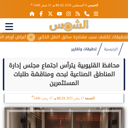
هـ
الخميس
6 أغسطس 2026
01:12 مـ
21 صفر 1448
قات تكشف سبب مشاجرة سائق النقل الذكي
أعراض أورام المبيض ا
الرئيسية
تحقيقات وتقارير
محافظ القليوبية يترأس اجتماع مجلس إدارة
المناطق الصناعية لبحث ومناقشة طلبات
المستثمرين
هـ
الجمعة
17 يناير 2025
02:21 مـ
17 رجب 1446