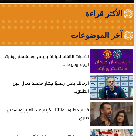
الأكثر قراءة
آخر الموضوعات
القنوات الناقلة لمباراة باريس ومانشستر يونايتد
اليوم وموعد...
الزمالك يعلن رسميًا جهاز معتمد جمال قبل
انطلاق...
فيلم مطلوب عائليًا.. كريم عبد العزيز وياسمين
صبري...