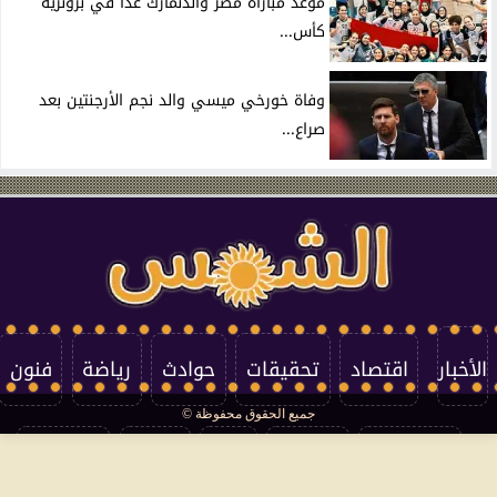
موعد مباراة مصر والدنمارك غدًا في برونزية
كأس...
وفاة خورخي ميسي والد نجم الأرجنتين بعد
صراع...
الأخبار
اقتصاد
تحقيقات
حوادث
رياضة
فنون
جميع الحقوق محفوظة ©
تكنولوجيا
منوعات
مرأة
العالم
سوشيال