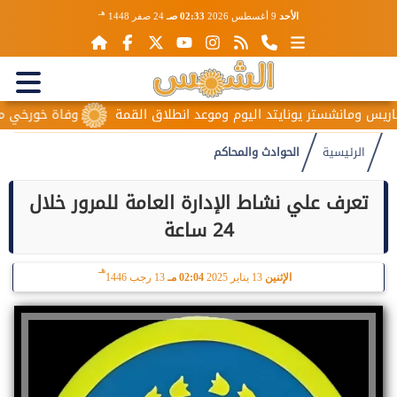
هـ
الأحد
9 أغسطس 2026
02:33 صـ
24 صفر 1448
س ومانشستر يونايتد اليوم وموعد انطلاق القمة
وفاة خورخي ميسي و
الرئيسية
الحوادث والمحاكم
تعرف علي نشاط الإدارة العامة للمرور خلال
24 ساعة
هـ
الإثنين
13 يناير 2025
02:04 مـ
13 رجب 1446