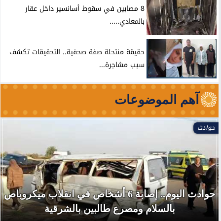
8 مصابين في سقوط أسانسير داخل عقار
بالمعادي.....
حقيقة منتحلة صفة صحفية.. التحقيقات تكشف
سبب مشاجرة...
آهم الموضوعات
حوادث
حوادث اليوم.. إصابة 6 أشخاص في انقلاب ميكروباص
بالسلام ومصرع طالبين بالشرقية