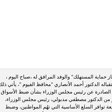
 ، والجهود التي قمتم بها ، لاسيما والدعم غير الممسبوق
 يتعلق بضبط الأسواق وأسعار السلع .
أسواق وأسعار السلع بالمحافظة والجهود الرقابية من
الأجهزة الرقابية والتنفيذية بالمحافظة وضرورة تضافر
لإنضباط بالأسواق ووصول السلع الأساسية للمواطنين
مضان المُعظم والذي يتزايد فيه الإستهلاك، مما
 السلعية في الأسواق فضلا عن إتاحتها بأسعار تنافسية 
عة القرارات الصادرة عن دولة رئيس مجلس الوزراء بشأن
لدائم من معالي رئيس مجلس الوزراء بضرورة مواصلة
أنواع السلع الأساسية، والتشديد على ضرورة القيام
ار، مع تشديد الرقابة من خلال التنسيق بين الجهات
 فى الأسواق ومنع أية ممارسة احتكارية لأي سلعة، لاسيم
وهم، وهم ( زيت الخليط – الفول – الأرز – اللبن – السك