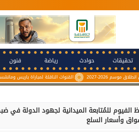
تحقيقات
حوادث
رياضة
فنون
القنوات الناقلة لمباراة باريس ومانشستر يونايتد اليو
لفيوم للمُتابعة الميدانية لجهود الدولة في ضب
واق وأسعار السلع