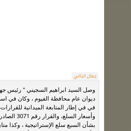
الأسواق واستمرار إتاحة السلع للمواطنين
لمنظومة حماية المستهلك بالمحافظة فيما
وتناول اللقاء بين الجانبين، ملف ضبط ال
جانب جهاز حماية المستهلك فضلاً عن دور 
الجهود بين الجانبين لتحقيق مزيداُ من ا
بأسعار مناسبة خاصة مع قُرب حلول شهر ر
يستوجب ضرورة التأكد من الوفرة والإتاحة
كما تناول اللقاء، بحث آلية تنفيذ ومتاب
ضبط الأسواق وأسعار السلع، والتأكيد ا
العمل على توفير مخزون كافٍ من مختلف 
بالمتابعة المستمرة للأسواق وضبط الأسع
وأجهزة الدولة المعنية؛ لتحقيق الانضباط
فيما يتعلق بشأن السبع سلع الإستراتيجية 