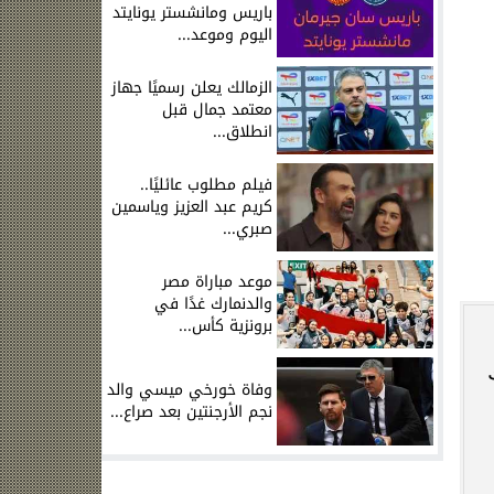
باريس ومانشستر يونايتد
اليوم وموعد...
الزمالك يعلن رسميًا جهاز
معتمد جمال قبل
انطلاق...
فيلم مطلوب عائليًا..
كريم عبد العزيز وياسمين
صبري...
.
موعد مباراة مصر
والدنمارك غدًا في
برونزية كأس...
وفاة خورخي ميسي والد
نجم الأرجنتين بعد صراع...
ا
ر