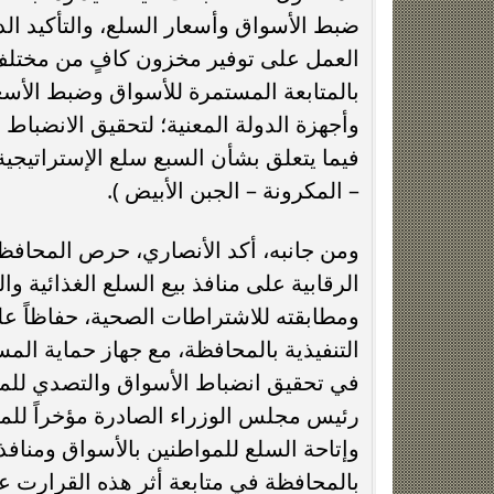
هذه القرارت علي السلع السبع الإستراتيجي
الالتزام بها ميدانيا .
وفي ختام اللقاء ، أعرب السجيني عن سعاد
لتوطيد أواصر التعاون بين جهاز حماية ا
مجال ضبط الأسواق وإتاحة السلع للمواطن
المستهلك بالمحافظة، فيما يتعلق بضبط ال
في الفترة المقبلة، تحقيقًا لمزيدا من ال
المواطنين .
ومن المُقرر أن يقوم رئيس جهاز حماية ال
مجلس إدارة الغرفة التجارية بالمحافظة ،
بنطاق المحافظة، ومتابعة الحملات الرقاب
وإحكام السيطرة على الأسواق، والتأكد من
الصادرة في هذا الشأن.