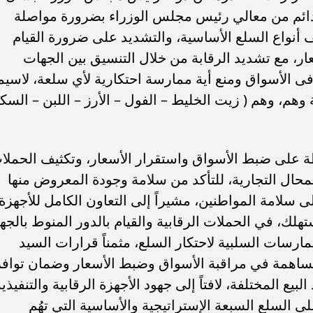
ة والأساسية التي تهُم المواطنين ، وأيضاً متابعة مدى
ته وتقديره ، بحفاوة وحسن الاستقبال، مُعرباً عن تطلع
لمستهلك، ومحافظة الفيوم، في استكمال جهود الدولة في
ين، مثمناً الدعم غير المسبوق لمنظومة حماية
أسواق وأسعار السلع، وأننا نتطلع إلي مزيد من التعاون
إنضباط بما يؤثر علي ضبط الأسواق وأسعار السلع التي تهُ
مستهلك ، ومحافظ الفيوم ، بعقد لقاءً موسعًا مع أعضاء
 والقيام بجولات ميدانية على الأسواق والسلاسل التجاري
ية المفاجئة لمأموري الضبط بالجهاز، بهدف الرقابة
 وفرة وإتاحة السلع بالأسواق، ومتابعة تنفيذ القرارات