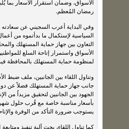
– المكرونة – الجبن الأبيض ).
ومن جانبه، أكد الأنصاري، حرص المحافظ
الرقابية على منافذ بيع السلع الغذائية و
ومطابقته للاشتراطات الصحية، حفاظاً على
التنفيذية بالمحافظة، مع جهاز حماية المس
في تحقيق انضباط الأسواق والتصدي للمما
رئيس مجلس الوزراء الصادرة مؤخراً للم
وإتاحة السلع للمواطنين بالأسواق ومنافذ ال
بالمحافظة في متابعة أثر هذه القرارت عل
المواطنين.
ووجه محافظ الفيوم ، الشكر لمعالي دولة
مؤخرا ، والتي تسهم في ضبط الأسعار و م
للمواطنين ، مؤكدا أن هناك جهود مكثفة من 