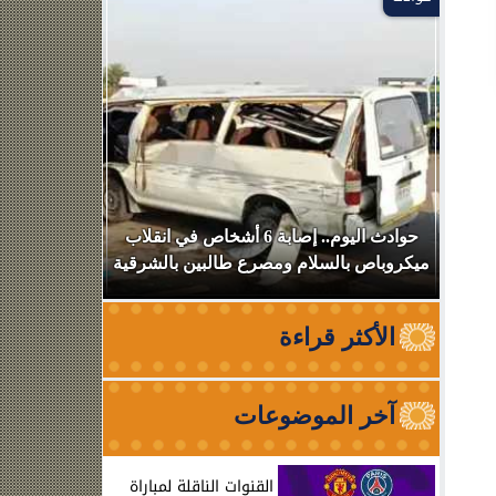
بعد
حوادث اليوم.. إصابة 6 أشخاص في انقلاب
استهداف سف
ميكروباص بالسلام ومصرع طالبين بالشرقية
عبوره
الأكثر قراءة
آخر الموضوعات
ر
القنوات الناقلة لمباراة
ط