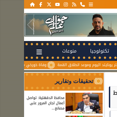
تكنولوجيا
منوعات
م وموعد انطلاق القمة
وفاة خورخي ميسي والد نجم الأرجنتين بعد 
تحقيقات وتقارير
ط
محافظ الدقهلية: تواصل
أعمال لجان المرور على
مصانع...