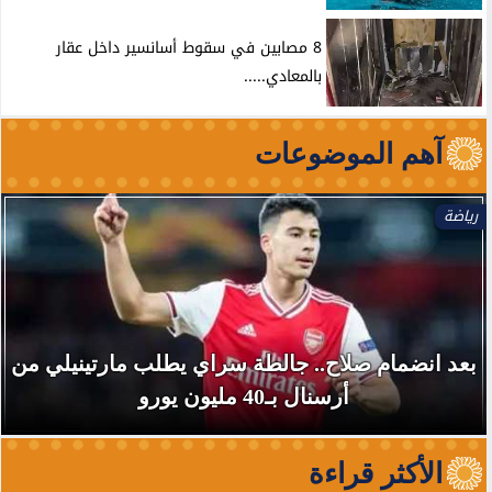
8 مصابين في سقوط أسانسير داخل عقار
بالمعادي.....
آهم الموضوعات
رياضة
بعد انضمام صلاح.. جالطة سراي يطلب مارتينيلي من
أرسنال بـ40 مليون يورو
الأكثر قراءة