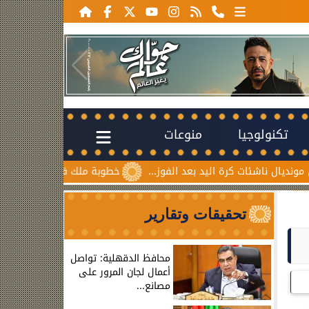
تكنولوجيا
منوعات
ت كرة اليد بعد الفوز...
خطوبة ملك قورة ويوسف عثمان.. احتفا
تحقيقات وتقارير
محافظ الدقهلية: تواصل
أعمال لجان المرور على
مصانع...