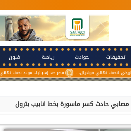
تحقيقات
حوادث
رياضة
فنون
نهائي مونديال...
مصر ضد إسبانيا.. موعد نصف نهائي مونديال ناشئا
مصابي حادث كسر ماسورة بخط انابيب بترول