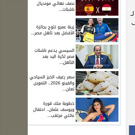
نصف نهائي مونديال
ناشئات...
ـ
ف
زينة عمرو تتوج بجائزة
الأفضل بعد تأهل مصر...
السيسي يدعم ناشئات
مصر لكرة اليد بعد
التأهل...
سعر رغيف الخبز السياحي
والفينو 2026.. التموين
تعلن...
خطوبة ملك قورة
ويوسف عثمان.. احتفال
عائلي مرتقب...