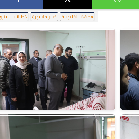
محافظ القليوبية
كسر ماسورة
خط انابيب بترو