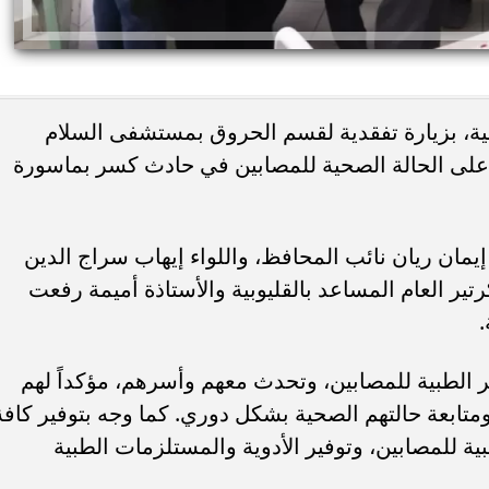
ية، بزيارة تفقدية لقسم الحروق بمستشفى السلام
على الحالة الصحية للمصابين في حادث كسر بماسورة
ئات مصر لكرة اليد بعد
خطوبة ملك قورة ويوسف عثمان.. احتف
يمان ريان نائب المحافظ، واللواء إيهاب سراج الدين
خي إلى نصف نهائي...
عائلي مرتقب في الساحل الشمالي
تير العام المساعد بالقليوبية والأستاذة أميمة رفعت
.
ر الطبية للمصابين، وتحدث معهم وأسرهم، مؤكداً لهم
 ومتابعة حالتهم الصحية بشكل دوري. كما وجه بتوفير كافة
ية للمصابين، وتوفير الأدوية والمستلزمات الطبية