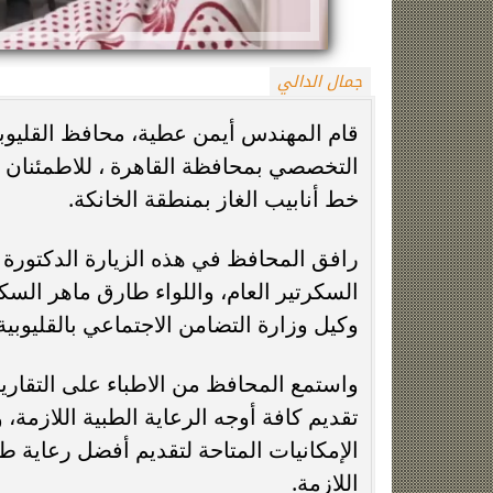
جمال الدالي
قام المهندس أيمن عطية، محافظ القليوب
التخصصي بمحافظة القاهرة ، للاطمئنان 
خط أنابيب الغاز بمنطقة الخانكة.
زينة عمرو تتوج بجائزة الأفضل بعد تأهل مصر
السيسي يدعم ناش
رافق المحافظ في هذه الزيارة الدكتورة إ
التاريخي لنصف نهائي مونديال...
التأهل التاري
السكرتير العام، واللواء طارق ماهر السكر
وكيل وزارة التضامن الاجتماعي بالقليوبية
واستمع المحافظ من الاطباء على التقاري
تقديم كافة أوجه الرعاية الطبية اللازمة،
الإمكانيات المتاحة لتقديم أفضل رعاية طب
اللازمة.