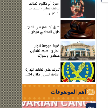
أسرة أم كلثوم تطالب
بوقف فيلم «الست»..
تفاصيل...
”قبل أن تقع في الفخ”...
دليل المحامي فرحان...
ضربة موجعة لتجار
المزاج.. ضبط تشكيل
عصابي وبحوزته...
تعرف علي نشاط الإدارة
العامة للمرور خلال 24...
آهم الموضوعات
مرأة