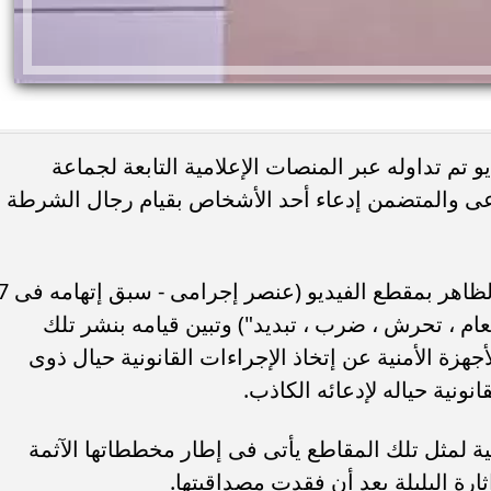
م تداوله عبر المنصات الإعلامية التابعة لجماعة
تماعى والمتضمن إدعاء أحد الأشخاص بقيام رجال الشرطة
 اليوم.. صلاة الظهر في
8 أطعمة تساعد الحامل على التحكم 
لام بمدينة نصر
ضغط الدم.. نصائح مهمة أثناء...
 بالفحص أمكن تحديد وضبط الشخص 
ام ، تحرش ، ضرب ، تبديد") وتبين قيامه بنشر تلك
جهزة الأمنية عن إتخاذ الإجراءات القانونية حيال ذوى
انونية حياله لإدعائه الكاذب.
بية لمثل تلك المقاطع يأتى فى إطار مخططاتها الآثمة
ارة البلبلة بعد أن فقدت مصداقيتها.