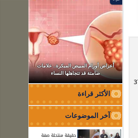
في
أعراض أورام المبيض المبكرة.. علامات
أسرة أم كل
صامتة قد تتجاهلها النساء
تفاصيل 
الظاهر بمقطع الفيديو (عنصر إجرامى - سبق إتهامه فى 37
الأكثر قراءة
آخر الموضوعات
حقيقة منتحلة صفة