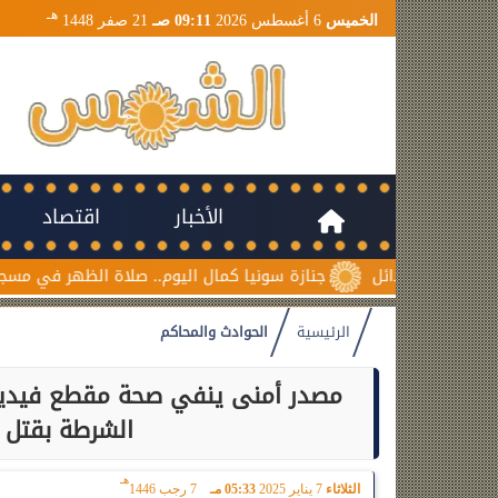
هـ
الخميس
6 أغسطس 2026
09:11 صـ
21 صفر 1448
الأخبار
اقتصاد
جنازة سونيا كمال اليوم.. صلاة الظهر في مسجد السلام 
الرئيسية
الحوادث والمحاكم
مصدر أمنى ينفي صحة مقطع فيديو 
الشرطة بقتل 
هـ
الثلاثاء
7 يناير 2025
05:33 مـ
7 رجب 1446