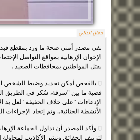
جمال الدالي
نفى مصدر أمنى صحة ما ورد بمقطع فيديو ت
الإخوان الإرهابية بمواقع التواصل الإج
بقتل المواطنين بمحافظات الصعيد .
حقيقة منتحلة صفة صحفية.. التحقيقات
جنازة سونيا كمال
تكشف سبب مشاجرة سائق النقل الذكي
مسجد الس
قضية ما بين "سرقة، سُكر فى الطريق الع
الإدعاءات "على خلاف الحقيقة" لغل يد الأ
الأنشطة الجنائية.. وتم إتخاذ الإجراءات الق
 وأكد المصدر أن تداول الجماعة الإرها
لتزييف الحقائق ونشر الأكاذيب لمحاولة إث