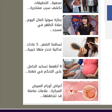
صحفية.. التحقيقات
تكشف سبب مشاجرة...
جنازة سونيا كمال اليوم..
صلاة الظهر في
مسجد...
تساقط الشعر.. 5 عادات
غذائية تحذر منها خبيرة...
8 أطعمة تساعد الحامل
على التحكم في ضغط...
أعراض أورام المبيض
المبكرة.. علامات صامتة
قد تتجاهلها...