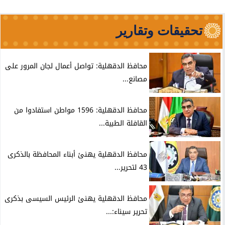
تحقيقات وتقارير
محافظ الدقهلية: تواصل أعمال لجان المرور على
مصانع...
محافظ الدقهلية: 1596 مواطن استفادوا من
القافلة الطبية...
محافظ الدقهلية يهنئ أبناء المحافظة بالذكرى
43 لتحرير...
محافظ الدقهلية يهنئ الرئيس السيسى بذكرى
تحرير سيناء:...