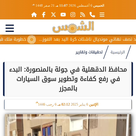
هـ
الخميس
6 أغسطس 2026
11:07 مـ
21 صفر 1448
 مونديال ناشئات كرة اليد بعد الفوز...
خطوبة ملك قورة ويوسف ع
الرئيسية
تحقيقات وتقارير
محافظ الدقهلية في جولة بالمنصورة: البدء
في رفع كفاءة وتطوير سوق السيارات
بالمجزر
هـ
الإثنين
6 يناير 2025
02:12 مـ
6 رجب 1446