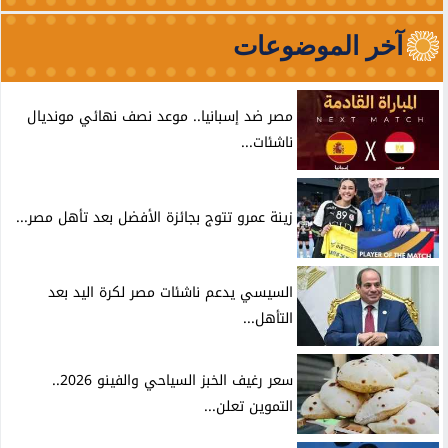
آخر الموضوعات
مصر ضد إسبانيا.. موعد نصف نهائي مونديال
ناشئات...
زينة عمرو تتوج بجائزة الأفضل بعد تأهل مصر...
السيسي يدعم ناشئات مصر لكرة اليد بعد
التأهل...
سعر رغيف الخبز السياحي والفينو 2026..
التموين تعلن...