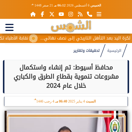
هـ
الخميس
6 أغسطس 2026
06:12 مـ
21 صفر 1448
عد التأهل التاريخي إلى نصف نهائي...
نقابة الأطباء تكشف أسباب 
الرئيسية
تحقيقات وتقارير
محافظ أسيوط: تم إنشاء واستكمال
مشروعات تنموية بقطاع الطرق والكباري
خلال عام 2024
هـ
السبت
4 يناير 2025
06:40 مـ
4 رجب 1446