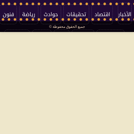
الأخبار
اقتصاد
تحقيقات
حوادث
رياضة
فنون
جميع الحقوق محفوظة ©
تكنولوجيا
منوعات
مرأة
العالم
سوشيال
فتاوى
بأقلامهم
سياسة الخصوصية
اتصل بنا
من نحن