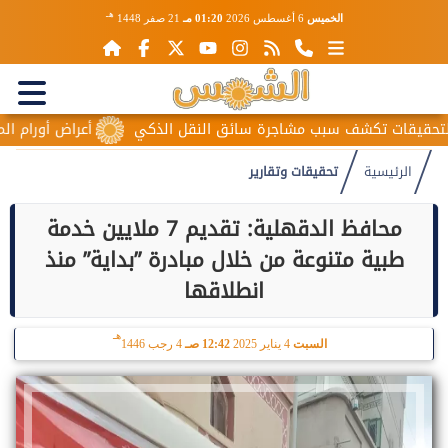
هـ
الخميس
6 أغسطس 2026
01:20 مـ
21 صفر 1448
شف سبب مشاجرة سائق النقل الذكي
أعراض أورام المبيض المبكرة.
الرئيسية
تحقيقات وتقارير
محافظ الدقهلية: تقديم 7 ملايين خدمة
طبية متنوعة من خلال مبادرة ”بداية” منذ
انطلاقها
هـ
السبت
4 يناير 2025
12:42 صـ
4 رجب 1446