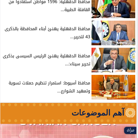
محافظ الدقهلية: 1596 مواطن استفادوا من
القافلة الطبية...
محافظ الدقهلية يهنئ أبناء المحافظة بالذكرى
43 لتحرير...
محافظ الدقهلية يهنئ الرئيس السيسى بذكرى
تحرير سيناء:...
محافظ أسيوط: استمرار تنظيم حملات تسوية
وتمهيد الشوارع...
آهم الموضوعات
مرأة