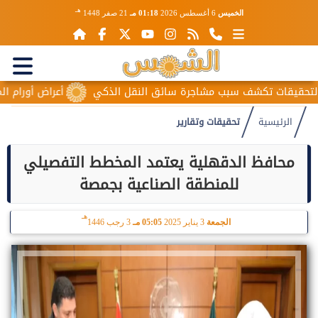
هـ
الخميس
6 أغسطس 2026
01:18 مـ
21 صفر 1448
ات تكشف سبب مشاجرة سائق النقل الذكي
أعراض أورام المبيض الم
الرئيسية
تحقيقات وتقارير
محافظ الدقهلية يعتمد المخطط التفصيلي
للمنطقة الصناعية بجمصة
هـ
الجمعة
3 يناير 2025
05:05 مـ
3 رجب 1446