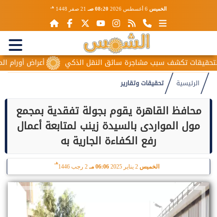
هـ
الخميس
6 أغسطس 2026
08:20 صـ
21 صفر 1448
 تكشف سبب مشاجرة سائق النقل الذكي
أعراض أورام المبيض المب
الرئيسية
تحقيقات وتقارير
محافظ القاهرة يقوم بجولة تفقدية بمجمع
مول المواردى بالسيدة زينب لمتابعة أعمال
رفع الكفاءة الجارية به
هـ
الخميس
2 يناير 2025
06:06 مـ
2 رجب 1446