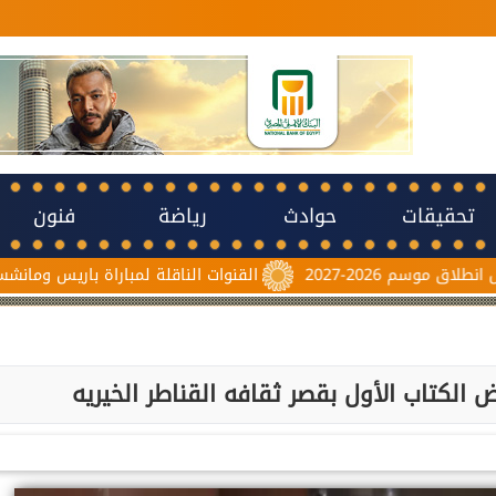
تحقيقات
حوادث
رياضة
فنون
2
القنوات الناقلة لمباراة باريس ومانشستر يونايتد الي
 الكتاب الأول بقصر ثقافه القناطر الخيريه