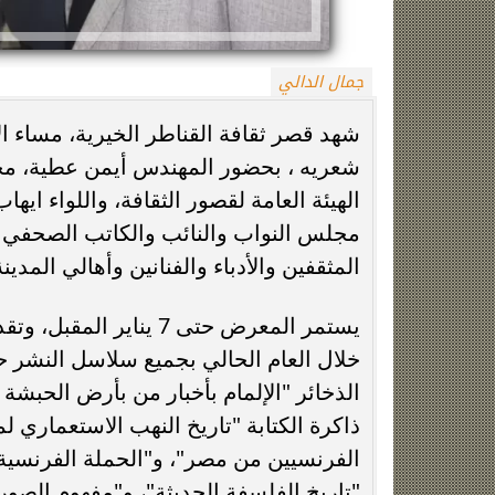
جمال الدالي
شهد قصر ثقافة القناطر الخيرية، مساء الا
شعريه ، بحضور المهندس أيمن عطية، محا
الهيئة العامة لقصور الثقافة، واللواء اي
مجلس النواب والنائب والكاتب الصحفي
الزمالك يعلن رسميًا جهاز معتمد جمال قبل
فيلم مطلوب عائل
المثقفين والأدباء والفنانين وأهالي المدينة
انطلاق موسم 2026-2027
وياسمين صبري في
الذخائر "الإلمام بأخبار من بأرض الحبشة
ذاكرة الكتابة "تاريخ النهب الاستعماري 
الفرنسيين من مصر"، و"الحملة الفرنسية
"تاريخ الفلسفة الحديثة"، و"مفهوم الصو