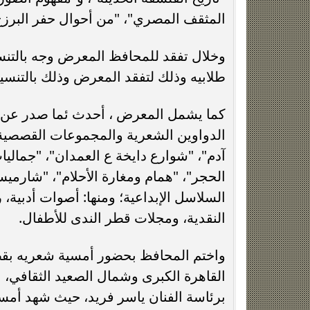
المثقف المصري"، "من أحوال حفر البرزخ
وخلال تفقد للمحافظ المعرض وجه بالتنسيق
طلابيه وذلك لتفقد المعرض وذلك بالتنسيق
كما يشمل المعرض ، أحدث ئما صدر عن اله
الدواوين الشعرية والمجموعات القصصية 
آدم"، "شوارع دايخة ع العمدان"، "جمالي
الحجر"، "همام ومغارة الأحلام"، "شارمي
السلاسل الإبداعية؛ ومنها: أصوات أدبية، 
النقدية، ومجلات قطر الندى للأطفال.
واختم المحافظ بحضور أمسية شعريه بقصر 
القاهرة الكبرى وشمال الصعيد الثقافي، ب
برئاسة الفنان ياسر فريد، حيث شهد أمسي