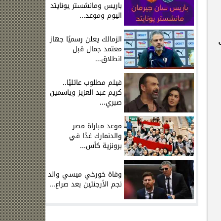
باريس ومانشستر يونايتد
اليوم وموعد...
الزمالك يعلن رسميًا جهاز
معتمد جمال قبل
انطلاق...
فيلم مطلوب عائليًا..
كريم عبد العزيز وياسمين
صبري...
موعد مباراة مصر
والدنمارك غدًا في
برونزية كأس...
وفاة خورخي ميسي والد
نجم الأرجنتين بعد صراع...