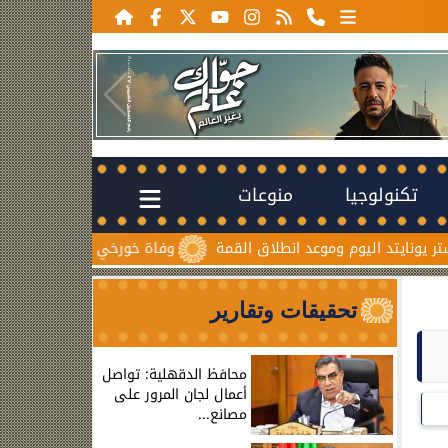
تكنولوجيا
منوعات
وم وموعد انطلاق القمة
وفاة خورخي ميسي والد نجم الأرجنتين بعد
تحقيقات وتقارير
محافظ الدقهلية: تواصل
أعمال لجان المرور على
مصانع...