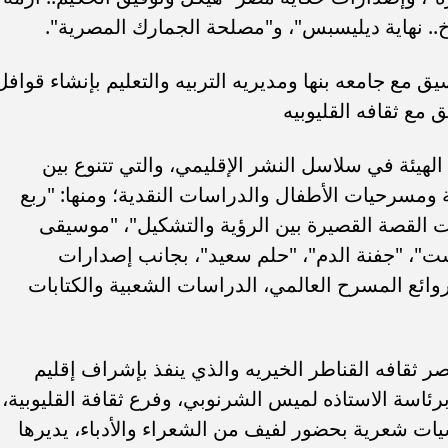
.. نهاية ديليسبس"، و"مصلحة الجمارك المصرية".
 مع جامعه بنها ومديريه التربيه والتعليم بإنشاء قوافل
 مع ثقافه القليوبيه
يئة في سلاسل النشر الإقليمي، والتي تتنوع بين
ومسرحيات الأطفال والدراسات النقدية؛ ومنها: "ربع
ات القصة القصيرة بين الرؤية والتشكيل"، "موسيقى
ست"، "جفنة الدم"، "حلم سعيد"، بجانب إصدارات
روائع المسرح العالمي، الدراسات الشعبية والكتابات
ثقافه القناطر الخيريه والذي ينفذ بإشراف إقليم
رئاسة الاستاذه لميس الشرنوبي، وفرع ثقافة القليوبية،
ات شعرية بحضور لفيف من الشعراء والأدباء، يديرها