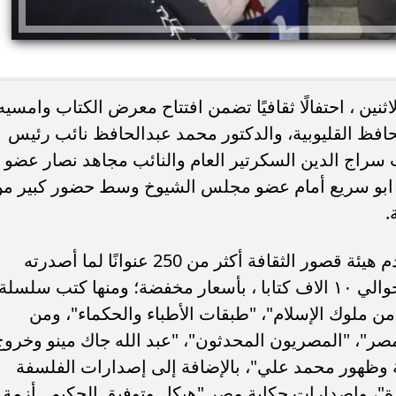
ثنين ، احتفالًا ثقافيًا تضمن افتتاح معرض الكتاب وامسيه
فظ القليوبية، والدكتور محمد عبدالحافظ نائب رئيس
هاب سراج الدين السكرتير العام والنائب مجاهد نصار عضو
 ابو سريع أمام عضو مجلس الشيوخ وسط حضور كبير م
يًا.. كريم عبد العزيز
وفاة خورخي ميسي والد نجم الأرجنتين 
.
 منافسة صيف 2026
صراع طويل مع المرض
يستمر المعرض حتى 7 يناير المقبل، وتقدم هيئة قصور الثقافة أكثر من 250 عنوانًا لما أصدرته
خلال العام الحالي بجميع سلاسل النشر حوالي ١٠ الاف كتابا ، بأسعار مخفضة؛ ومنها كتب سلسلة
 من ملوك الإسلام"، "طبقات الأطباء والحكماء"، ومن
لمصر"، "المصريون المحدثون"، "عبد الله جاك مينو وخروج
 وظهور محمد علي"، بالإضافة إلى إصدارات الفلسفة
رة"، وإصدارات حكاية مصر "هيكل وتوفيق الحكيم.. أزمة