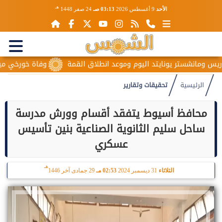
هـ
الأحد
9 أغسطس 2026
03:13 صـ
24 صفر 1448
نشستر يونايتد اليوم وموعد انطلاق القمة
وفاة خورخي ميسي والد ن
الرئيسية
تحقيقات وتقارير
محافظ أسيوط يتفقد أقسام وورش مدرسة
ساحل سليم الثانوية الصناعية بنين تأسيس
عسكري
هـ
الثلاثاء
31 ديسمبر 2024
02:53 مـ
29 جمادى آخر 1446