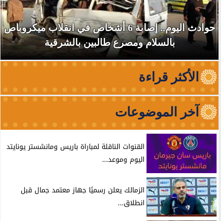
حوادث اليوم.. إصابة 6 أشخاص في انقلاب ميكروباص
بالسلام ومصرع طالبين بالشرقية
الأكثر قراءة
آخر الموضوعات
القنوات الناقلة لمباراة باريس ومانشستر يونايتد
اليوم وموعد...
الزمالك يعلن رسميًا جهاز معتمد جمال قبل
انطلاق...