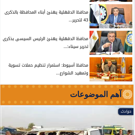
محافظ الدقهلية يهنئ أبناء المحافظة بالذكرى
43 لتحرير...
محافظ الدقهلية يهنئ الرئيس السيسى بذكرى
تحرير سيناء:...
محافظ أسيوط: استمرار تنظيم حملات تسوية
وتمهيد الشوارع...
آهم الموضوعات
حوادث