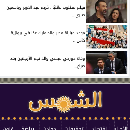
فيلم مطلوب عائليًا.. كريم عبد العزيز وياسمين
صبري...
موعد مباراة مصر والدنمارك غدًا في برونزية
كأس...
وفاة خورخي ميسي والد نجم الأرجنتين بعد
صراع...
الأخبار
اقتصاد
تحقيقات
حوادث
رياضة
فنون