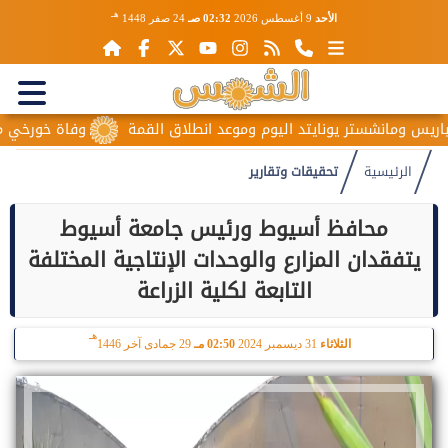
هـ
الأحد
9 أغسطس 2026
02:32 صـ
24 صفر 1448
ستر يونايتد اليوم وموعد انطلاق القمة
وفاة خورخي ميسي والد نجم
الرئيسية
تحقيقات وتقارير
محافظ أسيوط ورئيس جامعة أسيوط
يتفقدان المزارع والوحدات الإنتاجية المختلفة
التابعة لكلية الزراعة
هـ
الثلاثاء
31 ديسمبر 2024
02:50 مـ
29 جمادى آخر 1446