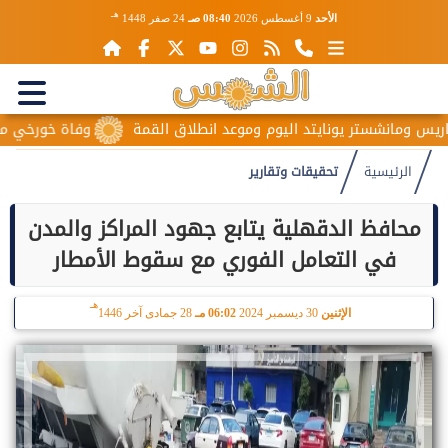
هـ
الأحد
9 أغسطس 2026
08:40 صـ
24 صفر 1448
ر يونايتد اليوم وموعد انطلاق القمة
وفاة خورخي ميسي والد نجم ا
الرئيسية
تحقيقات وتقارير
محافظ الدقهلية يتابع جهود المراكز والمدن
في التعامل الفوري مع سقوط الأمطار
هـ
الإثنين
30 ديسمبر 2024
06:02 مـ
28 جمادى آخر 1446