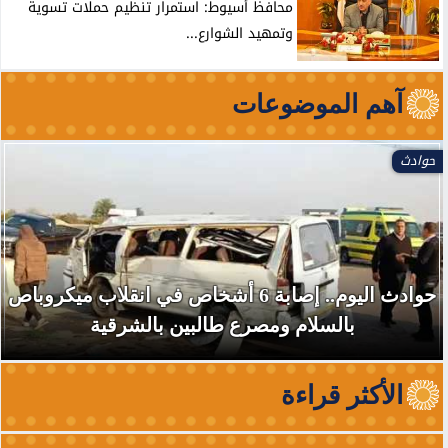
محافظ أسيوط: استمرار تنظيم حملات تسوية
وتمهيد الشوارع...
آهم الموضوعات
حوادث
حوادث اليوم.. إصابة 6 أشخاص في انقلاب ميكروباص
بالسلام ومصرع طالبين بالشرقية
الأكثر قراءة