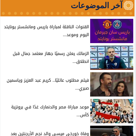
آخر الموضوعات
القنوات الناقلة لمباراة باريس ومانشستر يونايتد
اليوم وموعد...
الزمالك يعلن رسميًا جهاز معتمد جمال قبل
انطلاق...
فيلم مطلوب عائليًا.. كريم عبد العزيز وياسمين
صبري...
موعد مباراة مصر والدنمارك غدًا في برونزية
كأس...
وفاة خورخي ميسي والد نجم الأرجنتين بعد