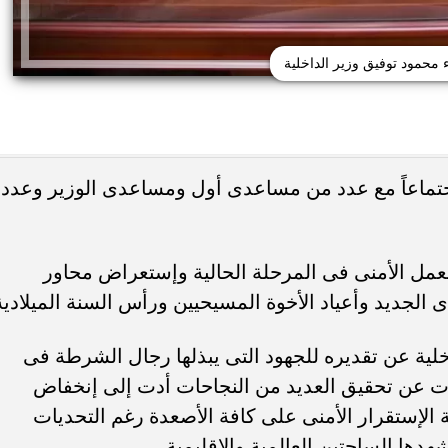
ء محمود توفيق وزير الداخلية
إجتماعاً مع عدد من مساعدى أول ومساعدى الوزير وعدد
يًا.. كريم عبد العزيز
وفاة خورخي ميسي والد نجم الأرجنتين 
 منافسة صيف 2026
صراع طويل مع المرض
لعمل الأمنى فى المرحلة الحالية وإستعراض محاور
ادى الجديد وأعياد الأخوة المسيحيين ورأس السنة الميلادية
خلية عن تقديره للجهود التى يبذلها رجال الشرطة فى
ت عن تحقيق العديد من النجاحات أدت إلى إنخفاض
ة الإستقرار الأمنى على كافة الأصعدة رغم التحديات
دها الساحتين العالمية والإقليمية.