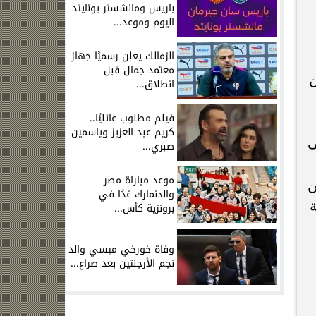
باريس ومانشستر يونايتد
اليوم وموعد...
الزمالك يعلن رسميًا جهاز
معتمد جمال قبل
ن
انطلاق...
فيلم مطلوب عائليًا..
كريم عبد العزيز وياسمين
ى
صبري...
موعد مباراة مصر
ن
والدنمارك غدًا في
برونزية كأس...
وفاة خورخي ميسي والد
نجم الأرجنتين بعد صراع...