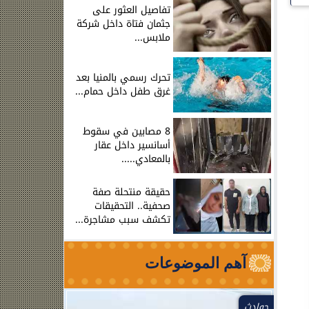
تفاصيل العثور على
جثمان فتاة داخل شركة
ملابس...
تحرك رسمي بالمنيا بعد
غرق طفل داخل حمام...
8 مصابين في سقوط
أسانسير داخل عقار
بالمعادي.....
حقيقة منتحلة صفة
صحفية.. التحقيقات
تكشف سبب مشاجرة...
آهم الموضوعات
حوادث