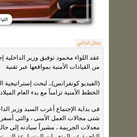
اللوا
جمال الدالي
عقد اللواء محمود توفيق وزير الداخلية 
من القيادات الأمنية بمواقعها عبر تقنية
الزمالك يعلن رسميًا جهاز معتمد جمال قبل
فيلم مطلوب عائل
انطلاق موسم 2026-2027
وياسمين صبري في
(الفيديو كونفرانس).. لبحث إستراتيجية ا
الخطط الأمنية تزامناً مع بدء العام الميل
فى بداية الإجتماع أعرب السيد وزير الدا
شتى مجالات العمل الأمنى ، والتى أسفر
معدلات الجريمة ، مشيراً سيادته إلى حال
الناجمة عن المتغيرات المتسارعة التى تشه