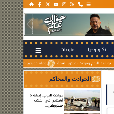
تكنولوجيا
منوعات
ليوم وموعد انطلاق القمة
وفاة خورخي ميسي والد نجم الأرجنتين ب
الحوادث والمحاكم
حوادث اليوم.. إصابة 6
أشخاص في انقلاب
ميكروباص...