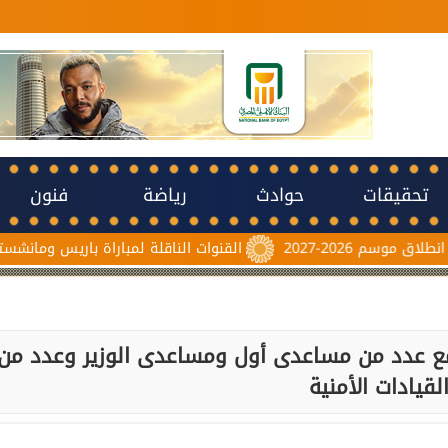
تحقيقات
حوادث
رياضة
فنون
2027
القنوات الناقلة لمباراة باريس ومانشستر يونايتد ا
اً مع عدد من مساعدى أول ومساعدى الوزير وعدد من
لقيادات الأمنية