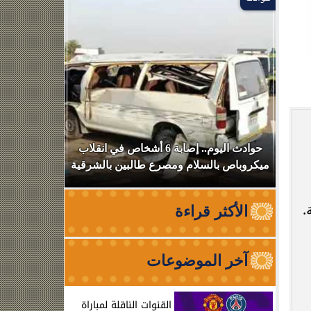
بعد
حوادث اليوم.. إصابة 6 أشخاص في انقلاب
استهداف سف
ميكروباص بالسلام ومصرع طالبين بالشرقية
عبوره
.
الأكثر قراءة
آخر الموضوعات
القنوات الناقلة لمباراة