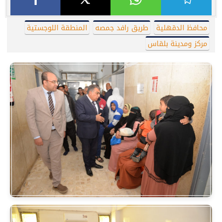
محافظ الدقهلية
طريق رافد جمصه
المنطقة اللوجستية
مركز ومدينة بلقاس