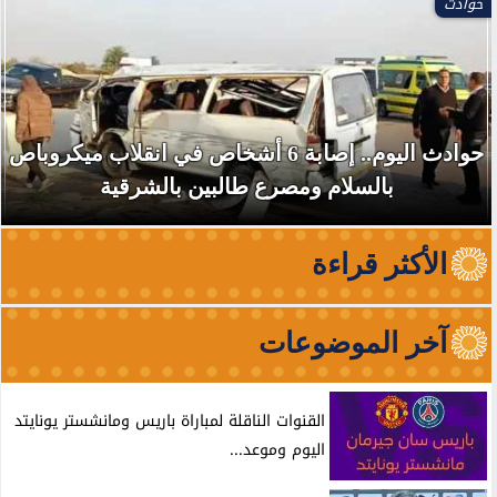
حوادث
حوادث اليوم.. إصابة 6 أشخاص في انقلاب ميكروباص
بالسلام ومصرع طالبين بالشرقية
الأكثر قراءة
آخر الموضوعات
القنوات الناقلة لمباراة باريس ومانشستر يونايتد
اليوم وموعد...