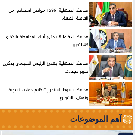
محافظ الدقهلية: 1596 مواطن استفادوا من
القافلة الطبية...
محافظ الدقهلية يهنئ أبناء المحافظة بالذكرى
43 لتحرير...
محافظ الدقهلية يهنئ الرئيس السيسى بذكرى
تحرير سيناء:...
محافظ أسيوط: استمرار تنظيم حملات تسوية
وتمهيد الشوارع...
آهم الموضوعات