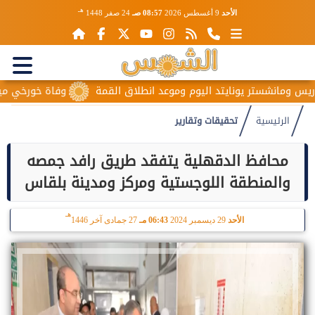
هـ
الأحد
9 أغسطس 2026
08:57 صـ
24 صفر 1448
نشستر يونايتد اليوم وموعد انطلاق القمة
وفاة خورخي ميسي والد ن
الرئيسية
تحقيقات وتقارير
محافظ الدقهلية يتفقد طريق رافد جمصه
والمنطقة اللوجستية ومركز ومدينة بلقاس
هـ
الأحد
29 ديسمبر 2024
06:43 مـ
27 جمادى آخر 1446