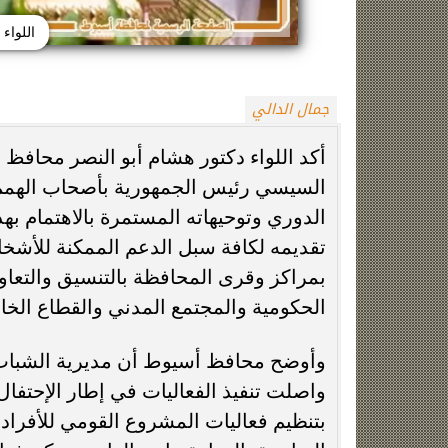
اللواء
جمال الدالي
أكد اللواء دكتور هشام أبو النصر محافظ 
السيسي رئيس الجمهورية بأصحاب الهمم و
الدوري وتوحيهاته المستمرة بالاهتمام به
حقيقة منتحلة صفة صحفية.. التحقيقات
جنازة سونيا كمال
تكشف سبب مشاجرة سائق النقل الذكي
مسجد الس
تقديمه لكافة سبل الدعم الممكنة للأشخ
بمراكز وقرى المحافظة بالتنسيق والتعاو
الحكومية والمجتمع المدني والقطاع الخ
وأوضح محافظ أسيوط أن مديرية الشباب و
واصلت تنفيذ الفعاليات في إطار الإحتفال 
بتنظيم فعاليات المشروع القومي للأفراد ذو