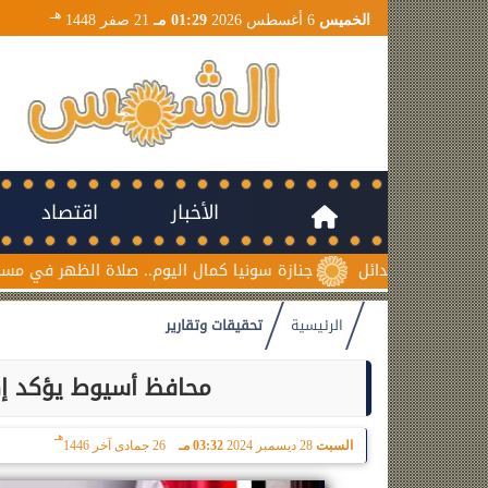
هـ
الخميس
6 أغسطس 2026
01:29 مـ
21 صفر 1448
الأخبار
اقتصاد
جنازة سونيا كمال اليوم.. صلاة الظهر في مسجد السلام بمدينة
الرئيسية
تحقيقات وتقارير
محافظ أسيوط يؤكد إه
هـ
السبت
28 ديسمبر 2024
03:32 مـ
26 جمادى آخر 1446