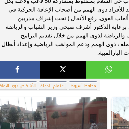
الرياضية بالوزارة بنادى الواي ومركز شباب حي السلام بمنفلوط بمشاركة 50 لاعب ولاعبة بكل
شروع ينفذ للأفراد ذوى الهمم من أصحاب الإعاقة الحركية في
لعاب القوى، رفع الأثقال ) تحت إشراف مدربين
برعاية الدكتور أشرف صبحي وزير الشباب والرياضة
ب والرياضة لذوى الهمم من خلال تقديم البرامج
بملف ذوى الهمم ودعم المواهب الرياضية وإعداد أبطال
البارالمبية.
محافظ أسيوط
إهتمام الدولة
الأشخاص ذوي الإعاق