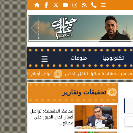
تكنولوجيا
منوعات
سائق النقل الذكي
أعراض أورام المبيض المبكرة.. علامات صامتة 
تحقيقات وتقارير
محافظ الدقهلية: تواصل
أعمال لجان المرور على
مصانع...