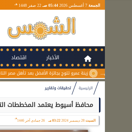
هـ
الجمعة
7 أغسطس 2026
05:44 صـ
22 صفر 1448
الأخبار
اقتصاد
زينة عمرو تتوج بجائزة الأفضل بعد تأهل مصر التاريخي لنصف نهائي
الرئيسية
تحقيقات وتقارير
محافظ أسيوط يعتمد المخططات التفصي
هـ
السبت
28 ديسمبر 2024
03:22 مـ
26 جمادى آخر 1446