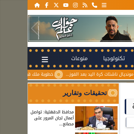
تكنولوجيا
منوعات
 اليد بعد الفوز...
خطوبة ملك قورة ويوسف عثمان.. احتفال عائ
تحقيقات وتقارير
محافظ الدقهلية: تواصل
أعمال لجان المرور على
مصانع...