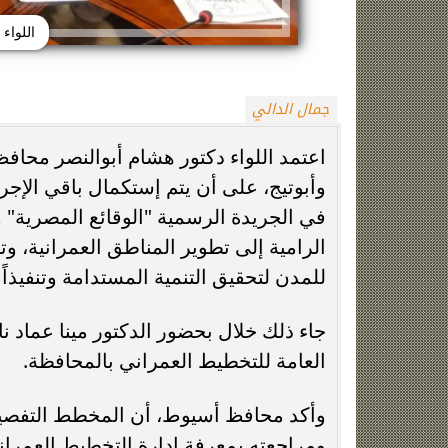
اللواء
جمال الدالي
اعتمد اللواء دكتور هشام أبوالنصر محا
وأبوتيج، على أن يتم إستكمال باقي الإج
في الجريدة الرسمية "الوقائع المصرية" و
زينة عمرو تتوج بجائزة الأفضل بعد تأهل مصر
السيسي يدعم ناش
التاريخي لنصف نهائي مونديال...
التأهل التاري
الرامية إلى تطوير المناطق العمرانية، وتح
للمدن لتحقيق التنمية المستدامة وتنفيذاً لرؤ
جاء ذلك خلال بحضور الدكتور مينا عماد 
العامة للتخطيط العمراني بالمحافظة.
وأكد محافظ أسيوط، أن المخطط التفصيلي
ومراجعته بمعرفة إدارة التخطيط العمراني