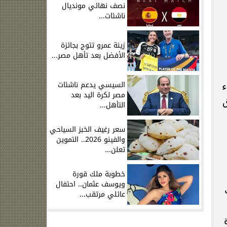
نصف نهائي مونديال
ناشئات...
زينة عمرو تتوج بجائزة
الأفضل بعد تأهل مصر...
السيسي يدعم ناشئات
ء
مصر لكرة اليد بعد
ق
التأهل...
سعر رغيف الخبز السياحي
والفينو 2026.. التموين
تعلن...
خطوبة ملك قورة
ويوسف عثمان.. احتفال
عائلي مرتقب...