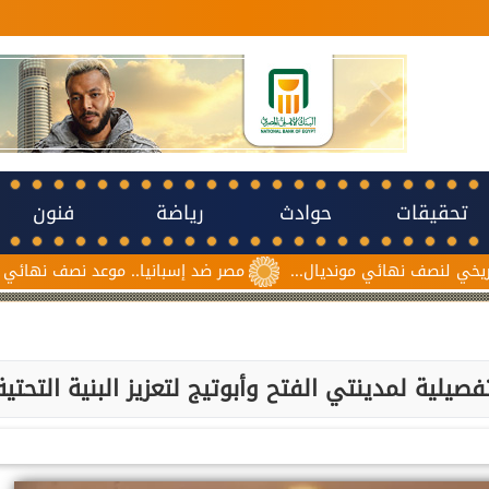
تحقيقات
حوادث
رياضة
فنون
 مونديال...
مصر ضد إسبانيا.. موعد نصف نهائي مونديال ناشئات كرة
لية لمدينتي الفتح وأبوتيج لتعزيز البنية التحتية