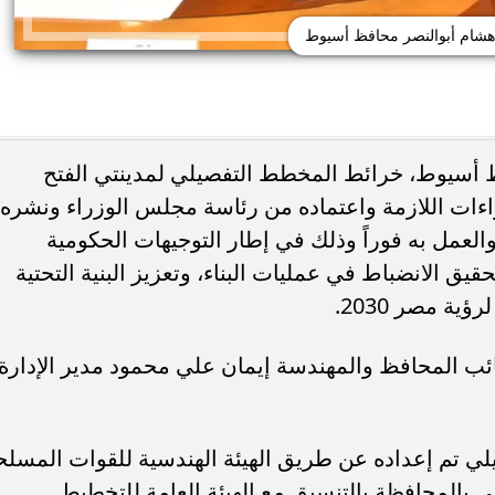
 هشام أبوالنصر محافظ أسيوط
فظ أسيوط، خرائط المخطط التفصيلي لمدينتي الفتح
راءات اللازمة واعتماده من رئاسة مجلس الوزراء ونشره
العمل به فوراً وذلك في إطار التوجيهات الحكومية
ئات مصر لكرة اليد بعد
خطوبة ملك قورة ويوسف عثمان.. احتف
خي إلى نصف نهائي...
عائلي مرتقب في الساحل الشمالي
قيق الانضباط في عمليات البناء، وتعزيز البنية التحتية
ية مصر 2030.
نائب المحافظ والمهندسة إيمان علي محمود مدير الإدارة
 تم إعداده عن طريق الهيئة الهندسية للقوات المسلح
 بالمحافظة بالتنسيق مع الهيئة العامة للتخطيط