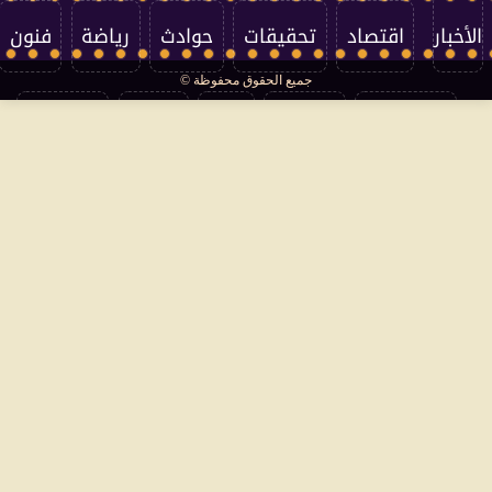
الأخبار
اقتصاد
تحقيقات
حوادث
رياضة
فنون
جميع الحقوق محفوظة ©
تكنولوجيا
منوعات
مرأة
العالم
سوشيال
فتاوى
بأقلامهم
سياسة الخصوصية
اتصل بنا
من نحن