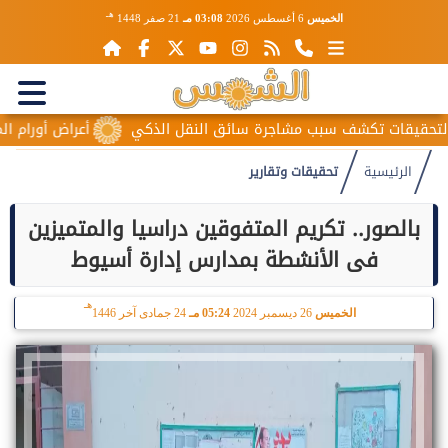
هـ
الخميس
6 أغسطس 2026
03:08 مـ
21 صفر 1448
ت تكشف سبب مشاجرة سائق النقل الذكي
أعراض أورام المبيض الم
الرئيسية
تحقيقات وتقارير
بالصور.. تكريم المتفوقين دراسيا والمتميزين
فى الأنشطة بمدارس إدارة أسيوط
هـ
الخميس
26 ديسمبر 2024
05:24 مـ
24 جمادى آخر 1446