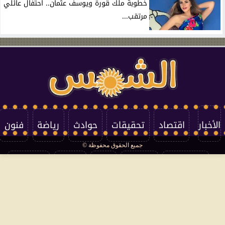
خطوبة ملك قورة ويوسف عثمان.. احتفال عائلي
مرتقب...
الأخبار
اقتصاد
تحقيقات
حوادث
رياضة
فنون
جميع الحقوق محفوظة ©
تكنولوجيا
منوعات
مرأة
العالم
سوشيال
فتاوى
بأقلامهم
سياسة الخصوصية
اتصل بنا