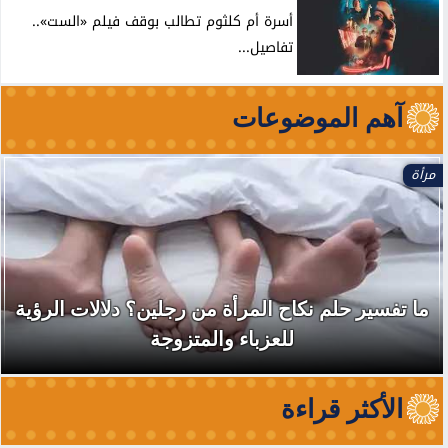
أسرة أم كلثوم تطالب بوقف فيلم «الست»..
تفاصيل...
آهم الموضوعات
مرأة
ما تفسير حلم نكاح المرأة من رجلين؟ دلالات الرؤية
للعزباء والمتزوجة
الأكثر قراءة