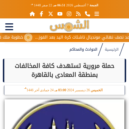
هـ
الجمعة
7 أغسطس 2026
06:51 صـ
22 صفر 1448
ف نهائي مونديال ناشئات كرة اليد بعد الفوز...
خطوبة ملك قورة 
الرئيسية
الحوادث والمحاكم
حملة مرورية تستهدف كافة المخالفات
بمنطقة المعادى بالقاهرة
هـ
الخميس
26 ديسمبر 2024
03:00 مـ
24 جمادى آخر 1446