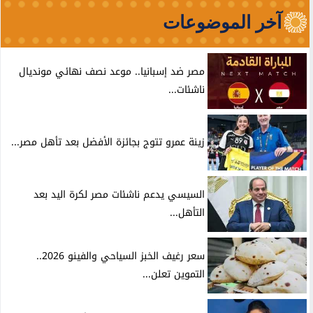
آخر الموضوعات
مصر ضد إسبانيا.. موعد نصف نهائي مونديال
ناشئات...
زينة عمرو تتوج بجائزة الأفضل بعد تأهل مصر...
السيسي يدعم ناشئات مصر لكرة اليد بعد
التأهل...
سعر رغيف الخبز السياحي والفينو 2026..
التموين تعلن...