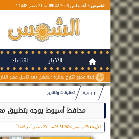
هـ
الخميس
6 أغسطس 2026
09:42 مـ
21 صفر 1448
الأخبار
اقتصاد
زينة عمرو تتوج بجائزة الأفضل بعد تأهل مصر التاريخي لنصف نهائي 
الرئيسية
تحقيقات وتقارير
محافظ أسيوط يوجه بتطبيق معاي
هـ
الأربعاء
25 ديسمبر 2024
06:51 مـ
23 جمادى آخر 1446