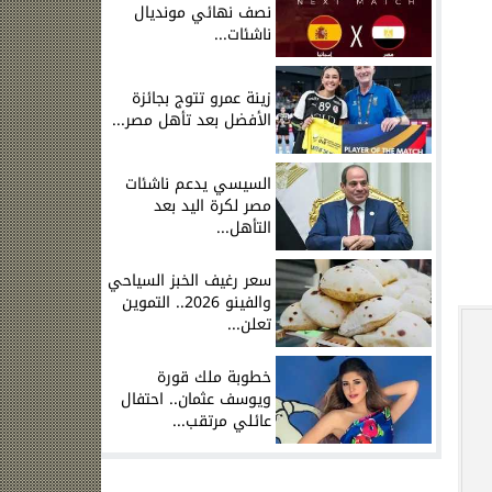
نصف نهائي مونديال
ناشئات...
زينة عمرو تتوج بجائزة
الأفضل بعد تأهل مصر...
السيسي يدعم ناشئات
مصر لكرة اليد بعد
التأهل...
سعر رغيف الخبز السياحي
والفينو 2026.. التموين
تعلن...
خطوبة ملك قورة
ويوسف عثمان.. احتفال
عائلي مرتقب...