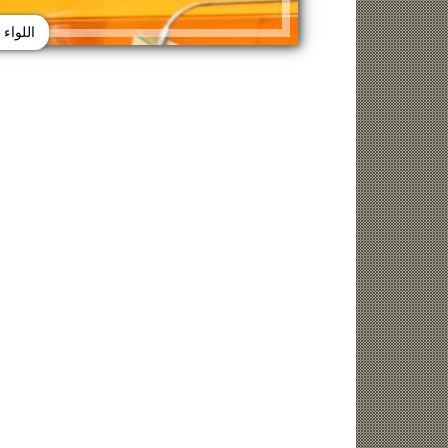
اللواء
زينة عمرو تتوج بجائزة الأفضل بعد تأهل مصر
السيسي يدعم ناش
التاريخي لنصف نهائي مونديال...
التأهل التاري