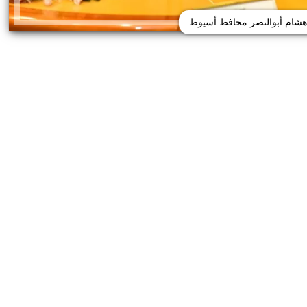
 هشام أبوالنصر محافظ أسيوط
ئات مصر لكرة اليد بعد
خطوبة ملك قورة ويوسف عثمان.. احتف
خي إلى نصف نهائي...
عائلي مرتقب في الساحل الشمالي