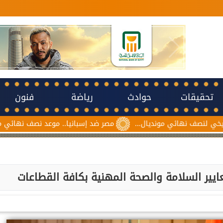
تحقيقات
حوادث
رياضة
فنون
مونديال...
مصر ضد إسبانيا.. موعد نصف نهائي مونديال ناشئات كرة 
ير السلامة والصحة المهنية بكافة القطاعات