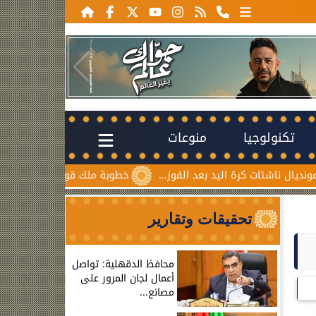
تكنولوجيا
منوعات
اليد بعد الفوز...
خطوبة ملك قورة ويوسف عثمان.. احتفال عائل
تحقيقات وتقارير
محافظ الدقهلية: تواصل
أعمال لجان المرور على
مصانع...