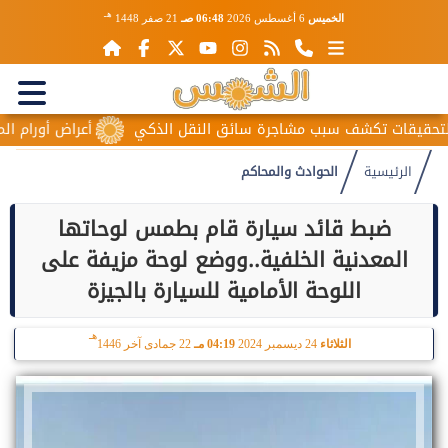
هـ
الخميس
6 أغسطس 2026
06:48 صـ
21 صفر 1448
يقات تكشف سبب مشاجرة سائق النقل الذكي
أعراض أورام المبيض 
الرئيسية
الحوادث والمحاكم
ضبط قائد سيارة قام بطمس لوحاتها
المعدنية الخلفية..ووضع لوحة مزيفة على
اللوحة الأمامية للسيارة بالجيزة
هـ
الثلاثاء
24 ديسمبر 2024
04:19 مـ
22 جمادى آخر 1446