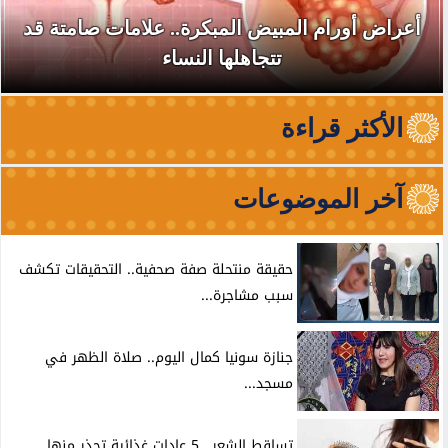
أعراض أورام المبيض المبكرة.. علامات صامتة قد
تتجاهلها النساء
الأكثر قراءة
آخر الموضوعات
حقيقة منتحلة صفة صحفية.. التحقيقات تكشف
سبب مشاجرة...
جنازة سونيا كمال اليوم.. صلاة الظهر في
مسجد...
تساقط الشعر.. 5 عادات غذائية تحذر منها