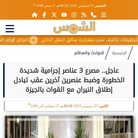
هـ
الخميس
6 أغسطس 2026
01:22 مـ
21 صفر 1448
 تكشف سبب مشاجرة سائق النقل الذكي
أعراض أورام المبيض المبك
الرئيسية
الحوادث والمحاكم
عاجل.. مصرع 3 عناصر إجرامية شديدة
الخطورة وضبط عنصرين آخرين عقب تبادل
إطلاق النيران مع القوات بالجيزة
هـ
الإثنين
23 ديسمبر 2024
03:41 مـ
21 جمادى آخر 1446