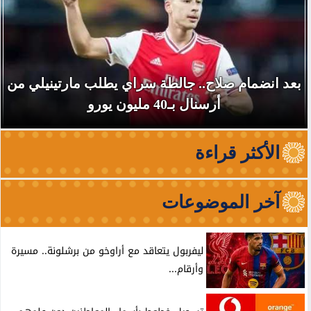
بعد انضمام صلاح.. جالطة سراي يطلب مارتينيلي من
أرسنال بـ40 مليون يورو
الأكثر قراءة
آخر الموضوعات
ليفربول يتعاقد مع أراوخو من برشلونة.. مسيرة
وأرقام...