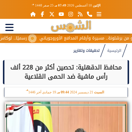
هـ
الإثنين
10 أغسطس 2026
07:49 مـ
25 صفر 1448
ة.. مسيرة وأرقام المدافع الأوروجوياني
رسميًا.. لوكاس ديني يعود إل
الرئيسية
تحقيقات وتقارير
محافظ الدقهلية: تحصين أكثر من 228 ألف
رأس ماشية ضد الحمى القلاعية
هـ
السبت
21 ديسمبر 2024
09:44 مـ
19 جمادى آخر 1446