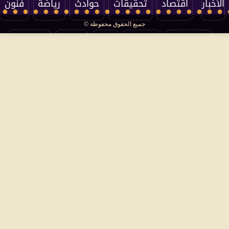
الأخبار
اقتصاد
تحقيقات
حوادث
رياضة
فنون
جميع الحقوق محفوظة ©
تكنولوجيا
منوعات
مرأة
العالم
سوشيال
فتاوى
بأقلامهم
سياسة الخصوصية
اتصل بنا
من نحن