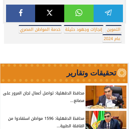
التموين
إنجازات وجهود حثيثة
خدمة المواطن المصري
عام 2024
تحقيقات وتقارير
محافظ الدقهلية: تواصل أعمال لجان المرور على
مصانع...
محافظ الدقهلية: 1596 مواطن استفادوا من
القافلة الطبية...