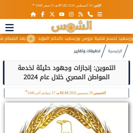
هـ
الإثنين
10 أغسطس 2026
07:22 مـ
25 صفر 1448
 تحسم قضية عروس بورسعيد بالحكم المؤبد
بعد انضمام صلاح.. جالطة س
الرئيسية
تحقيقات وتقارير
التموين: إنجازات وجهود حثيثة لخدمة
المواطن المصري خلال عام 2024
هـ
الخميس
19 ديسمبر 2024
02:16 مـ
17 جمادى آخر 1446