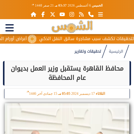
هـ
الخميس
6 أغسطس 2026
03:37 مـ
21 صفر 1448
ف سبب مشاجرة سائق النقل الذكي
أعراض أورام المبيض المبكرة..
الرئيسية
تحقيقات وتقارير
محافظ القاهرة يستقبل وزير العمل بديوان
عام المحافظة
هـ
الثلاثاء
17 ديسمبر 2024
05:05 مـ
15 جمادى آخر 1446