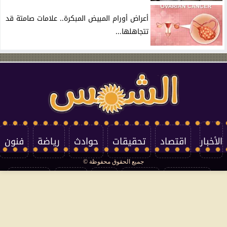
أعراض أورام المبيض المبكرة.. علامات صامتة قد
تتجاهلها...
الأخبار
اقتصاد
تحقيقات
حوادث
رياضة
فنون
جميع الحقوق محفوظة ©
تكنولوجيا
منوعات
مرأة
العالم
سوشيال
فتاوى
بأقلامهم
سياسة الخصوصية
اتصل بنا