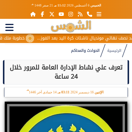
هـ
الخميس
6 أغسطس 2026
11:12 مـ
21 صفر 1448
ف نهائي مونديال ناشئات كرة اليد بعد الفوز...
خطوبة ملك قورة 
الرئيسية
الحوادث والمحاكم
تعرف علي نشاط الإدارة العامة للمرور خلال
24 ساعة
هـ
الإثنين
16 ديسمبر 2024
03:11 مـ
14 جمادى آخر 1446