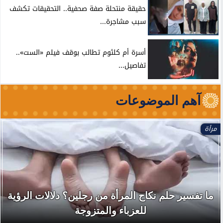
حقيقة منتحلة صفة صحفية.. التحقيقات تكشف
سبب مشاجرة...
أسرة أم كلثوم تطالب بوقف فيلم «الست»..
تفاصيل...
آهم الموضوعات
مرأة
ما تفسير حلم نكاح المرأة من رجلين؟ دلالات الرؤية
للعزباء والمتزوجة