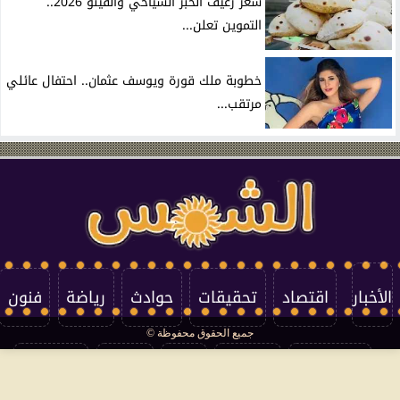
سعر رغيف الخبز السياحي والفينو 2026..
التموين تعلن...
خطوبة ملك قورة ويوسف عثمان.. احتفال عائلي
مرتقب...
الأخبار
اقتصاد
تحقيقات
حوادث
رياضة
فنون
جميع الحقوق محفوظة ©
تكنولوجيا
منوعات
مرأة
العالم
سوشيال