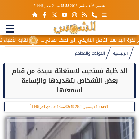
هـ
الخميس
6 أغسطس 2026
05:58 مـ
21 صفر 1448
ليد بعد التأهل التاريخي إلى نصف نهائي...
نقابة الأطباء تكشف 
الرئيسية
الحوادث والمحاكم
الداخلية تستجيب لاستغاثة سيدة من قيام
بعض الأشخاص بتهديدها والإساءة
لسمعتها
هـ
الأحد
15 ديسمبر 2024
03:49 مـ
13 جمادى آخر 1446