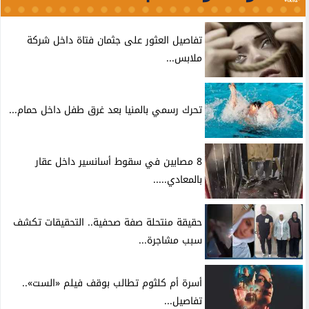
تفاصيل العثور على جثمان فتاة داخل شركة
ملابس...
تحرك رسمي بالمنيا بعد غرق طفل داخل حمام...
8 مصابين في سقوط أسانسير داخل عقار
بالمعادي.....
حقيقة منتحلة صفة صحفية.. التحقيقات تكشف
سبب مشاجرة...
أسرة أم كلثوم تطالب بوقف فيلم «الست»..
تفاصيل...