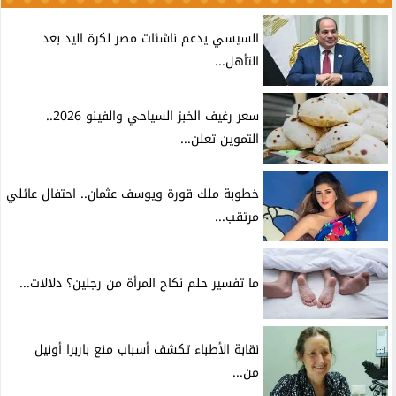
السيسي يدعم ناشئات مصر لكرة اليد بعد
التأهل...
سعر رغيف الخبز السياحي والفينو 2026..
التموين تعلن...
خطوبة ملك قورة ويوسف عثمان.. احتفال عائلي
مرتقب...
ما تفسير حلم نكاح المرأة من رجلين؟ دلالات...
نقابة الأطباء تكشف أسباب منع باربرا أونيل
من...