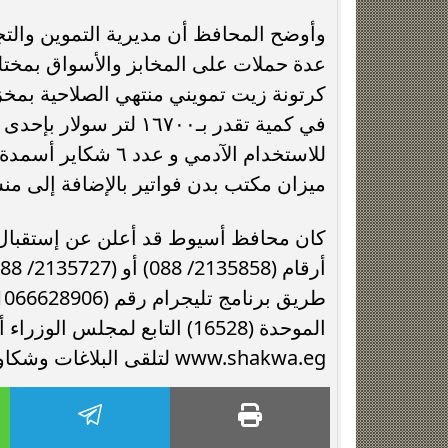
وأوضح المحافظ أن مديرية التموين والتجا
كرتونة زيت تمويني منتهي الصلاحية بمخ
ميزان مكتب بدن فواتير بالإضافة إلى م
الموحدة (16528) التابع لمجلس 
www.shakwa.eg لتلقى البلاغات وشكاوى المواطنين على مدار 24 ساعة.