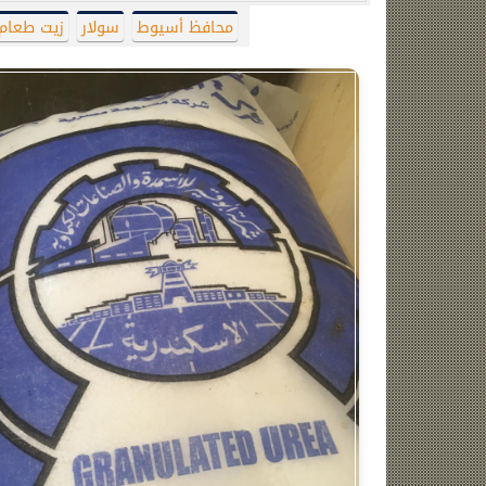
محافظ أسيوط
سولار
زيت طعام