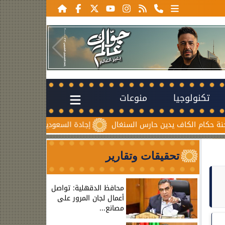
تكنولوجيا
منوعات
حارس السنغال
إجادة السعودية للطيران تُطلق ”درعاً جوياً” لحماية 
تحقيقات وتقارير
محافظ الدقهلية: تواصل
أعمال لجان المرور على
مصانع...