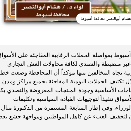
 هشام أبوالنصر محافظ أسيوط
أسيوط بمواصلة الحملات الرقابية المفاجئة على الأسوا
ت غير منضبطة والتصدي لكافة محاولات الغش التجاري
دة مصطفى محمد للدوري
عاجل.. الرئيس السيسي يستقبل وزي
مسك بمقابل مالي كبير
الخارجية الإيراني عباس عراقجي
ونية تجاه المخالفين منها مؤكداً أن المحافظة وضعت خطة
 تكثيف الحملات اليومية المفاجئة بجميع مراكز ومدن
تياجات الأساسية وجودة المنتجات المعروضة والتصدي بك
سواق تنفيذاً لتوجيهات القيادة السياسية وتكليفات
اء، وفي إطار المتابعة المستمرة من الدكتورة منال
أن لتخفيف العبء عن كاهل المواطنين ومواجهة جشع بع