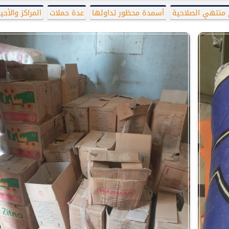
 منتهي الصلاحية
أسمدة محظور تداولها
عدة حملات
المراكز والأحيا