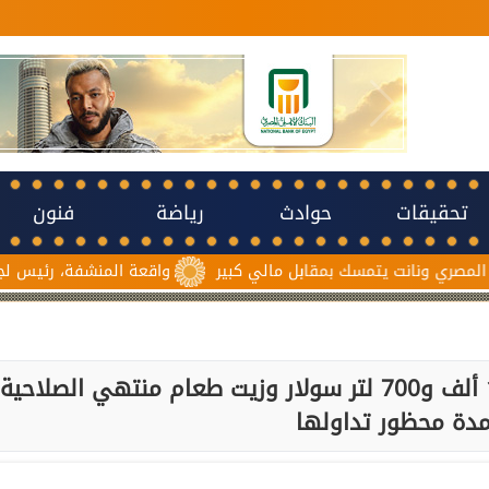
تحقيقات
حوادث
رياضة
فنون
مقابل مالي كبير
واقعة المنشفة، رئيس لجنة حكام الكاف يدين 
محافظ أسيوط: ضبط تصرف في 16 ألف و700 لتر سولار وزيت طعام منتهي الصلاحية
دة محظور تداولها