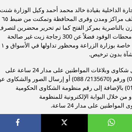
رة الداخلية بقيادة خالد محمد أحمد وكيل الوزارة شنت
عدة حملات على المخابز والأسواق بمختلف مراكز ومدن وقرى المحافظة وتمكنت من ضبط ٦٥
زن بالناصرية بمركز الفتح كما تم تحرير محضرين لتصرف
في كمية تقدر بـ١٦٧٠٠ لتر سولار بإحدى محطات الوقود فضلاً عن 300 زجاجة زيت غير صالحة
للاستخدام الآدمي و عدد ٦ شكاير أسمدة خاصة بوزارة الزراعة ومح
نشآة بدون ترخيص.
كان محافظ أسيوط قد أعلن عن إستقبال شكاوى وبلاغات المواطنين على مدار 24 ساعة على
أرقام (2135858/ 088) أو (2135727/ 088) ورقم (2135670/ 088) أو إرسال الصور والشكاوى
طريق برنامج تليجرام رقم (01066628906) بالإضافة إلى رقم منظومة الشكاوى الحكومية
الوزراء أو من خلال البوابة الإلكترونية للمنظومة