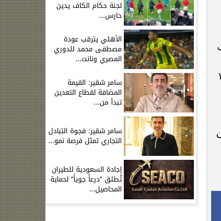
لجنة حكام الكاف يدين
حارس...
الأهلي يترقب عودة
مصطفى محمد للدوري
المصري ونانت...
ظور تداولها في الأسواق و ١١
سامر شقير: القيمة
المضافة لقطاع التعدين
تبدأ من...
سامر شقير: فجوة التبادل
 عن
التجاري تمثل فرصة نمو...
إجادة السعودية للطيران
تُطلق ”درعاً جوياً” لحماية
المحاصيل...