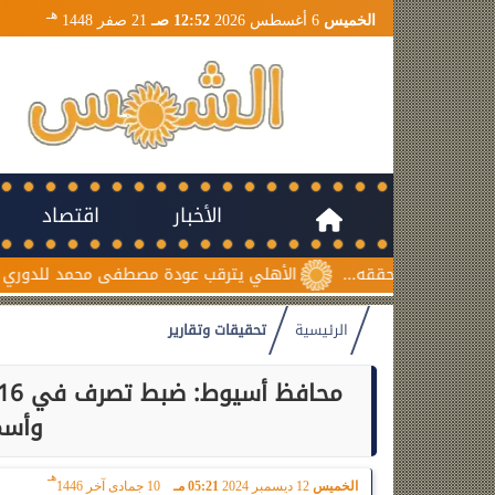
هـ
الخميس
6 أغسطس 2026
12:52 صـ
21 صفر 1448
الأخبار
اقتصاد
الأهلي يترقب عودة مصطفى محمد للدوري المصري ونانت يتمسك ب
الرئيسية
تحقيقات وتقارير
وأسم
هـ
الخميس
12 ديسمبر 2024
05:21 مـ
10 جمادى آخر 1446