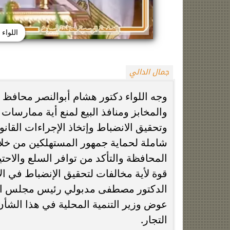
اللواء
جمال الدالي
وجه اللواء دكتور هشام أبوالنصر محافظ 
والمخابز ومنافذ البيع لمنع أية ممارسا
واقعة المنشفة، رئيس لجنة حكام الكاف يدين
الأهلي يترقب عو
حارس السنغال
المصري ونانت يت
وتحقيق الانضباط وإتخاذ الإجراءات القان
شاملة لحماية جمهور المستهلكين من خلال
المحافظة والتأكد من توافر السلع والاح
قوة لأية مخالفات لتحقيق الإنضباط في الأ
الدكتور مصطفى مدبولي رئيس مجلس الوزر
عوض وزير التنمية المحلية في هذا الش
التجار.