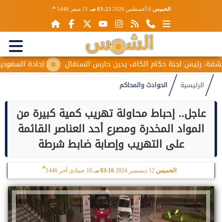
هـ
الخميس
6 أغسطس 2026
03:23 صـ
21 صفر 1448
رئيس لجنة حكام الكاف يدين حارس السنغال
إجادة السعودية للطيرا
الرئيسية
الحوادث والمحاكم
عاجل.. إحباط محاولة تهريب كمية كبيرة من
المواد المخدرة ومصرع أحد العناصر القائمة
على التهريب وإصابة ضابط شرطة
هـ
الخميس
12 ديسمبر 2024
03:16 مـ
10 جمادى آخر 1446