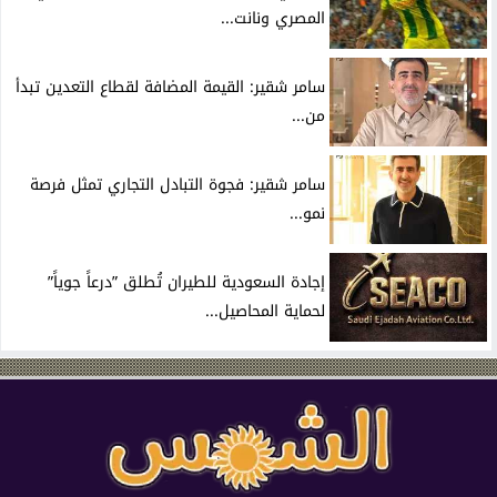
المصري ونانت...
سامر شقير: القيمة المضافة لقطاع التعدين تبدأ
من...
سامر شقير: فجوة التبادل التجاري تمثل فرصة
نمو...
إجادة السعودية للطيران تُطلق ”درعاً جوياً”
لحماية المحاصيل...