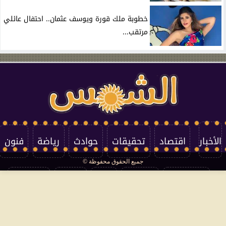
خطوبة ملك قورة ويوسف عثمان.. احتفال عائلي
مرتقب...
الأخبار
اقتصاد
تحقيقات
حوادث
رياضة
فنون
جميع الحقوق محفوظة ©
تكنولوجيا
منوعات
مرأة
العالم
سوشيال
فتاوى
بأقلامهم
سياسة الخصوصية
اتصل بنا