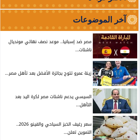
آخر الموضوعات
مصر ضد إسبانيا.. موعد نصف نهائي مونديال
ناشئات...
زينة عمرو تتوج بجائزة الأفضل بعد تأهل مصر...
السيسي يدعم ناشئات مصر لكرة اليد بعد
التأهل...
سعر رغيف الخبز السياحي والفينو 2026..
التموين تعلن...