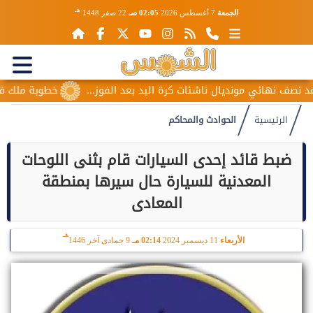
هـ
الجمعة
7 أغسطس 2026
02:05 صـ
22 صفر 1448
ف نهائي مونديال ناشئات كرة اليد بعد الفوز...
خطوبة ملك قورة و
الرئيسية
الحوادث والمحاكم
ضبط قائد إحدى السيارات قام بثنى اللوحات
المعدنية للسيارة حال سيرها بمنطقة
المعادى
هـ
الأربعاء
11 ديسمبر 2024
02:14 مـ
9 جمادى آخر 1446