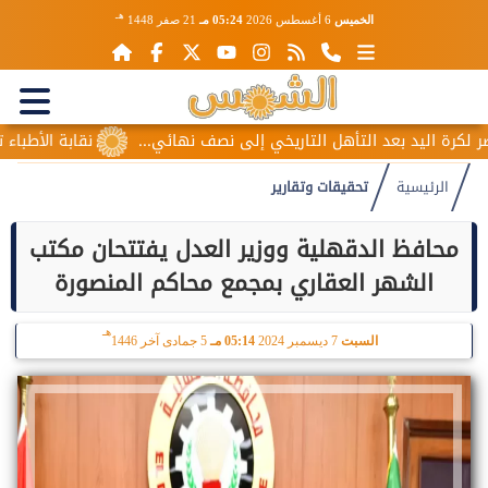
هـ
الخميس
6 أغسطس 2026
05:24 مـ
21 صفر 1448
د التأهل التاريخي إلى نصف نهائي...
نقابة الأطباء تكشف أسباب م
الرئيسية
تحقيقات وتقارير
محافظ الدقهلية ووزير العدل يفتتحان مكتب
الشهر العقاري بمجمع محاكم المنصورة
هـ
السبت
7 ديسمبر 2024
05:14 مـ
5 جمادى آخر 1446