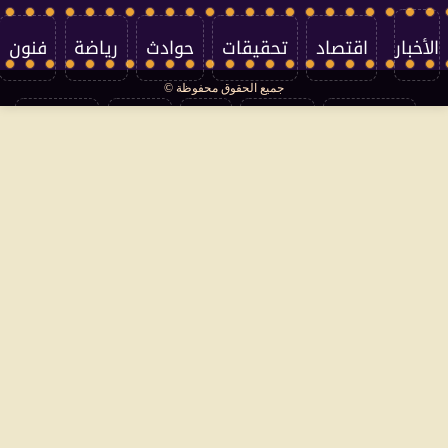
الأخبار
اقتصاد
تحقيقات
حوادث
رياضة
فنون
جميع الحقوق محفوظة ©
تكنولوجيا
منوعات
مرأة
العالم
سوشيال
فتاوى
بأقلامهم
سياسة الخصوصية
اتصل بنا
من نحن