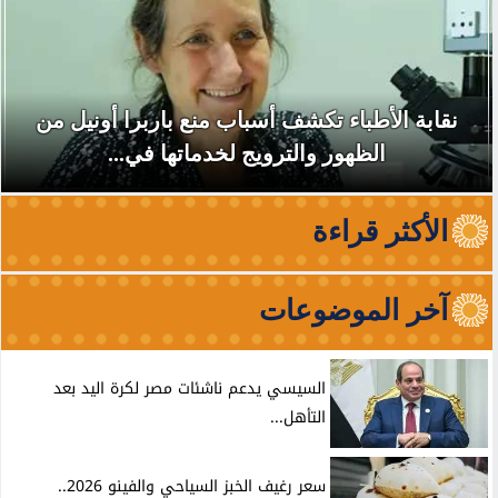
نقابة الأطباء تكشف أسباب منع باربرا أونيل من
الظهور والترويج لخدماتها في...
الأكثر قراءة
آخر الموضوعات
السيسي يدعم ناشئات مصر لكرة اليد بعد
التأهل...
سعر رغيف الخبز السياحي والفينو 2026..