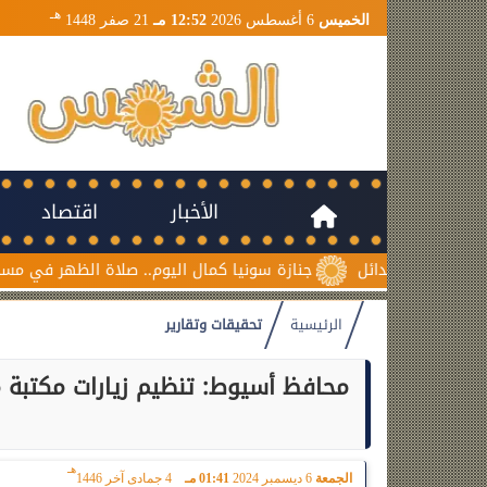
هـ
الخميس
6 أغسطس 2026
12:52 مـ
21 صفر 1448
الأخبار
اقتصاد
جنازة سونيا كمال اليوم.. صلاة الظهر في مسجد السلام بمدين
الرئيسية
تحقيقات وتقارير
محافظ أسيوط: تنظيم زيارات مكتبة م
هـ
الجمعة
6 ديسمبر 2024
01:41 مـ
4 جمادى آخر 1446