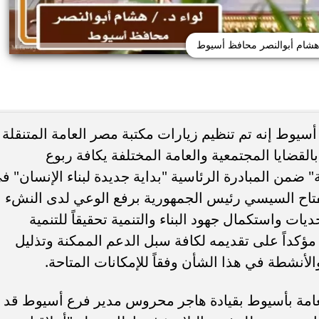
 هشام أبوالنصر محافظ أسيوط
أسيوط إنه تم تنظيم زيارات مكتبة مصر العامة المتنقلة
لقضايا المجتمعية والعامة المختلفة يكافة ربوع
 اليوم.. صلاة الظهر في
8 أطعمة تساعد الحامل على التحكم 
لام بمدينة نصر
ضغط الدم.. نصائح مهمة أثناء...
 ضمن المبادرة الرئاسية "بداية جديدة لبناء الإنسان" ف
الفتاح السيسي رئيس الجمهورية برفع الوعي لدى النشء
ات واستكمال جهود البناء والتنمية تحقيقاً للتنمية
مستدامة وفقاً لإستراتيجية مصر 2030، مؤكداً على تقديمه لكافة سبل الدعم الممكنة وتذليل
والأنشطة في هذا الشأن وفقاً للإمكانات المتاحة.
امة بأسيوط بقيادة هاجر محروس مدير فرع أسيوط قد