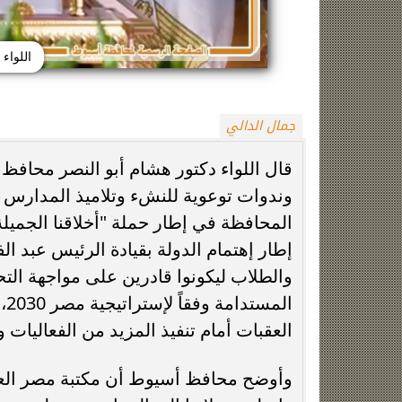
اللواء
جمال الدالي
قال اللواء دكتور هشام أبو النصر محافظ 
وندوات توعوية للنشء وتلاميذ المدارس با
حقيقة منتحلة صفة صحفية.. التحقيقات
جنازة سونيا كمال
تكشف سبب مشاجرة سائق النقل الذكي
مسجد الس
المحافظة في إطار حملة "أخلاقنا الجميلة"
إطار إهتمام الدولة بقيادة الرئيس عبد 
والطلاب ليكونوا قادرين على مواجهة التحدي
ال
العقبات أمام تنفيذ المزيد من الفعاليات 
وأوضح محافظ أسيوط أن مكتبة مصر الع