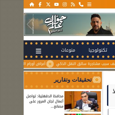
تكنولوجيا
منوعات
ة سائق النقل الذكي
أعراض أورام المبيض المبكرة.. علامات صامتة
تحقيقات وتقارير
ذ
محافظ الدقهلية: تواصل
أعمال لجان المرور على
مصانع...