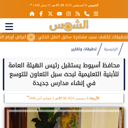
هـ
الخميس
6 أغسطس 2026
07:39 صـ
21 صفر 1448
 تكشف سبب مشاجرة سائق النقل الذكي
أعراض أورام المبيض المب
الرئيسية
تحقيقات وتقارير
محافظ أسيوط يستقبل رئيس الهيئة العامة
للأبنية التعليمية لبحث سبل التعاون للتوسع
في إنشاء مدارس جديدة
هـ
الأربعاء
4 ديسمبر 2024
07:51 مـ
2 جمادى آخر 1446