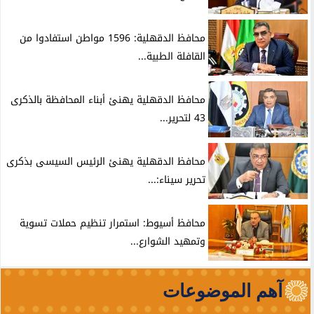
محافظ الدقهلية: 1596 مواطن استفادوا من
القافلة الطبية...
محافظ الدقهلية يهنئ أبناء المحافظة بالذكرى
43 لتحرير...
محافظ الدقهلية يهنئ الرئيس السيسى بذكرى
تحرير سيناء:...
محافظ أسيوط: استمرار تنظيم حملات تسوية
وتمهيد الشوارع...
آهم الموضوعات