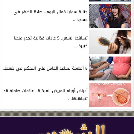
جنازة سونيا كمال اليوم.. صلاة الظهر في
مسجد...
تساقط الشعر.. 5 عادات غذائية تحذر منها
خبيرة...
8 أطعمة تساعد الحامل على التحكم في ضغط...
أعراض أورام المبيض المبكرة.. علامات صامتة قد
تتجاهلها...