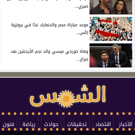
صبري...
موعد مباراة مصر والدنمارك غدًا في برونزية
كأس...
وفاة خورخي ميسي والد نجم الأرجنتين بعد
صراع...
الأخبار
اقتصاد
تحقيقات
حوادث
رياضة
فنون