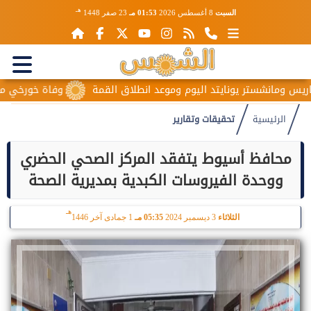
هـ
السبت
8 أغسطس 2026
01:53 مـ
23 صفر 1448
نشستر يونايتد اليوم وموعد انطلاق القمة
وفاة خورخي ميسي والد ن
الرئيسية
تحقيقات وتقارير
محافظ أسيوط يتفقد المركز الصحي الحضري
ووحدة الفيروسات الكبدية بمديرية الصحة
هـ
الثلاثاء
3 ديسمبر 2024
05:35 مـ
1 جمادى آخر 1446