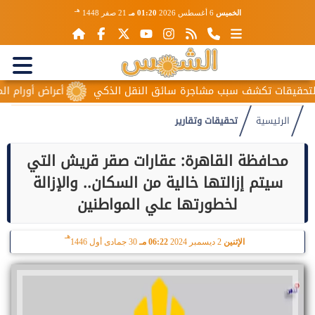
هـ
الخميس
6 أغسطس 2026
01:20 مـ
21 صفر 1448
ات تكشف سبب مشاجرة سائق النقل الذكي
أعراض أورام المبيض الم
الرئيسية
تحقيقات وتقارير
محافظة القاهرة: عقارات صقر قريش التي
سيتم إزالتها خالية من السكان.. والإزالة
لخطورتها علي المواطنين
هـ
الإثنين
2 ديسمبر 2024
06:22 مـ
30 جمادى أول 1446