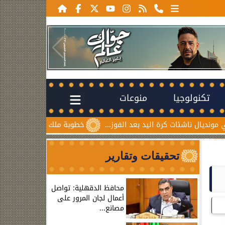
تكنولوجيا
منوعات
ئات كرة اليد بعد الفوز...
خطوبة ملك قورة ويوسف عثمان.. احتف
تحقيقات وتقارير
محافظ الدقهلية: تواصل
أعمال لجان المرور على
مصانع...