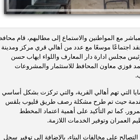
شر مع المواطنين والاستماع إلى مطالبهم، قام محاف
عقد اجتماعًا موسعًا مع عدد من أهالي قري مركز ومدينة
ئيس مجلس ادارة دار المعارف واللواء ايهاب حسن
حمد فوزي معاون المحافظ للاستثمار والمشروعات
ئات مصر لكرة اليد بعد
خطوبة ملك قورة ويوسف عثمان.. احتف
.
خي إلى نصف نهائي...
عائلي مرتقب في الساحل الشمالي
ضايا التي تهم أهالي القرية، والتي تركزت بشكل أساسي
المقدمة حيث تم طرح مشكلة رصف طريق قليوب بلقس
مرور. كما تم التأكيد على أهمية اعتماد المخطط
م العمران وتوفير الخدمات اللازمة.
لتصالح على مخالفات البناء، بالإضافة إلى توفير سجل