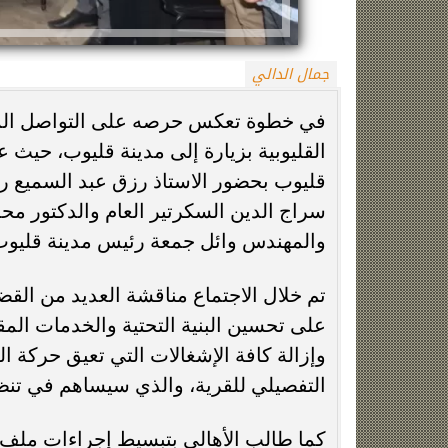
جمال الدالي
في خطوة تعكس حرصه على التواصل المبا
القليوبية بزيارة إلى مدينة قليوب، حيث 
قليوب بحضور الاستاذ رزق عبد السميع ر
سراج الدين السكرتير العام والدكتور م
زينة عمرو تتوج بجائزة الأفضل بعد تأهل مصر
السيسي يدعم ناش
والمهندس وائل جمعة رئيس مدينة قليوب
التاريخي لنصف نهائي مونديال...
التأهل التاري
تم خلال الاجتماع مناقشة العديد من الق
على تحسين البنية التحتية والخدمات 
وإزالة كافة الإشغالات التي تعيق حركة ال
التفصيلي للقرية، والذي سيساهم في تنظي
كما طالب الأهالي بتبسيط إجراءات ملف ا