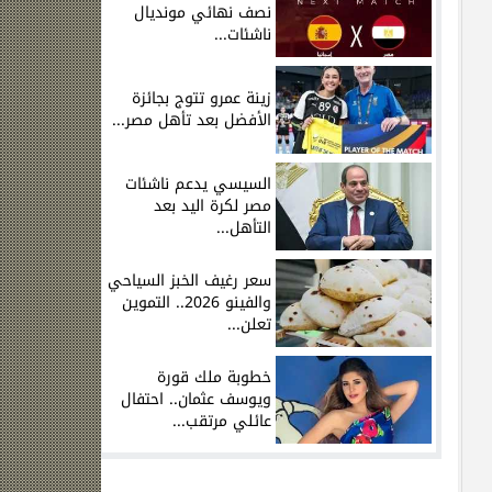
نصف نهائي مونديال
ناشئات...
زينة عمرو تتوج بجائزة
الأفضل بعد تأهل مصر...
السيسي يدعم ناشئات
مصر لكرة اليد بعد
التأهل...
سعر رغيف الخبز السياحي
والفينو 2026.. التموين
تعلن...
خطوبة ملك قورة
ويوسف عثمان.. احتفال
عائلي مرتقب...