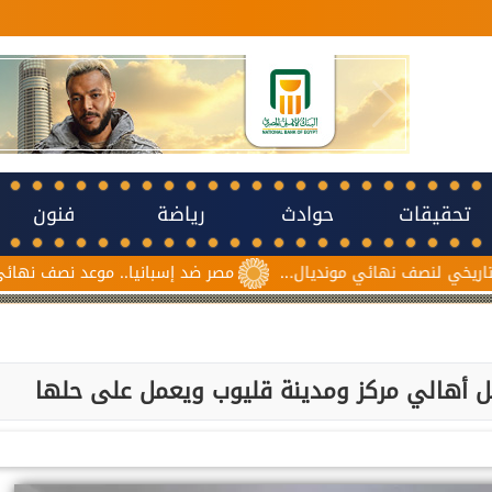
تحقيقات
حوادث
رياضة
فنون
ف نهائي مونديال...
مصر ضد إسبانيا.. موعد نصف نهائي مونديال ناش
ل أهالي مركز ومدينة قليوب ويعمل على حلها