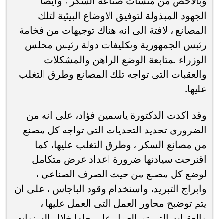
وبالأخص من منشآت صناعة السكر ، وايضا
الجهود المبذولة لتوفيق الاوضاع البيئية لتلك
المصانع ، لافتة الى انه هناك توجيهات من فخامة
رئيس الجمهورية وتكليفات دولة رئيس مجلس
الوزراء بمتابعة الوضع الراهن والمشكلات
والعقبات التى تواجه تلك المصانع وطرق التغلب
عليها.
وقد اكدت الدكتورة ياسمين فؤاد، على انه من
الضرورى تحديد التحديات التى تواجه كل مصنع
من مصانع السكر ، وطرق التغلب عليها، كما
اقترحت سيادتها ضرورة اعداد عرض متكامل
لوضع كل مصنع من حيث الصرف الصناعى ،
وابراج التبريد، واستخدام وقود الباجاس ، على ان
يتم توضيح محاور العمل التى العمل عليها ،
والعقبات التى تم العمل على حلها خلال السنوات