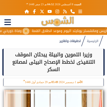
هـ
السبت
8 أغسطس 2026
04:52 مـ
23 صفر 1448
ستر يونايتد اليوم وموعد انطلاق القمة
وفاة خورخي ميسي والد نجم
الرئيسية
تحقيقات وتقارير
وزيرا التموين والبيئة يبحثان الموقف
التنفيذى لخطط الإصحاح البيئى لمصانع
السكر
هـ
الأحد
1 ديسمبر 2024
05:49 مـ
29 جمادى أول 1446