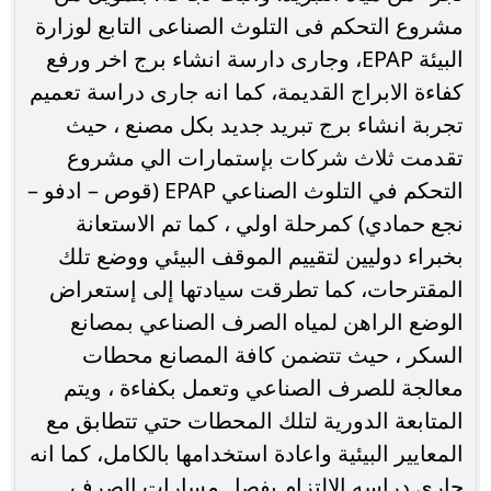
مشروع التحكم فى التلوث الصناعى التابع لوزارة
البيئة EPAP، وجارى دارسة انشاء برج اخر ورفع
كفاءة الابراج القديمة، كما انه جارى دراسة تعميم
تجربة انشاء برج تبريد جديد بكل مصنع ، حيث
تقدمت ثلاث شركات بإستمارات الي مشروع
التحكم في التلوث الصناعي EPAP (قوص – ادفو –
نجع حمادي) كمرحلة اولي ، كما تم الاستعانة
بخبراء دوليين لتقييم الموقف البيئي ووضع تلك
المقترحات، كما تطرقت سيادتها إلى إستعراض
الوضع الراهن لمياه الصرف الصناعي بمصانع
السكر ، حيث تتضمن كافة المصانع محطات
معالجة للصرف الصناعي وتعمل بكفاءة ، ويتم
المتابعة الدورية لتلك المحطات حتي تتطابق مع
المعايير البيئية واعادة استخدامها بالكامل، كما انه
جارى دراسه الالتزام بفصل مسارات الصرف