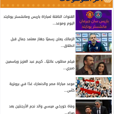
القنوات الناقلة لمباراة باريس ومانشستر يونايتد
اليوم وموعد...
الزمالك يعلن رسميًا جهاز معتمد جمال قبل
انطلاق...
فيلم مطلوب عائليًا.. كريم عبد العزيز وياسمين
صبري...
موعد مباراة مصر والدنمارك غدًا في برونزية
كأس...
وفاة خورخي ميسي والد نجم الأرجنتين بعد
صراع...